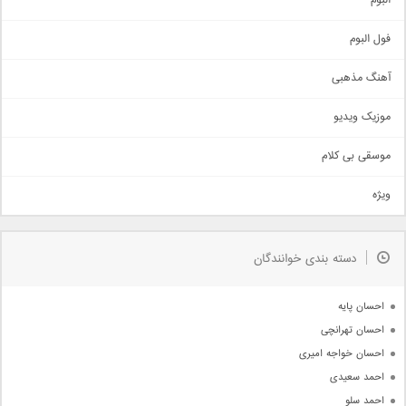
البوم
غمگین
اجتماعی
فول البوم
آهنگ عاشقانه
آهنگ مذهبی
حماسی
اذری
موزیک ویدیو
سنتی
اهنگ بندرعباسی
موسقی بی کلام
تیتراژ
ویژه
دمو
مذهبی
به زودی
دسته بندی خوانندگان
جدیدترین ها
آرشیو
احسان پایه
احسان تهرانچی
احسان خواجه امیری
احمد سعیدی
احمد سلو