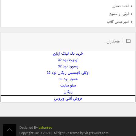
احمد صفایی
آرش  و مسیح
امیر عباس گلاب
امیر عظیمی
امیر علی
همکاران
امیر فرجام
امیر مسعود
خرید بک لینک ارزان
آپدیت نود 32
امیر وکیلی
پسورد نود 32
امیر یگانه
اوکلی لایسنس رایگان نود 32
امین حبیبی
همیار نود 32
امین رستمی
سئو سایت
رایگان
امین فیاض
فروش آنتی ویروس
ایمان غلامی
ایمان فلاح
بابک جهانبخش
بابک رادمنش
Designed By
baharseo
بابک مافی
Copyright 2010-2021 | Allright Reserved by viagrawuet.com