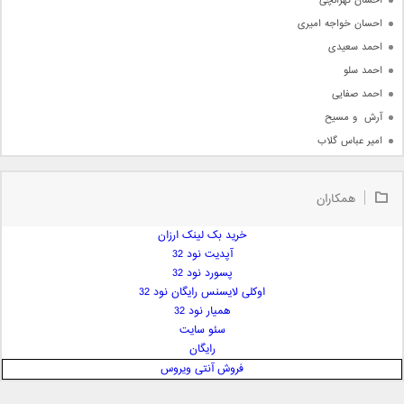
احسان تهرانچی
احسان خواجه امیری
احمد سعیدی
احمد سلو
احمد صفایی
آرش  و مسیح
امیر عباس گلاب
امیر عظیمی
امیر علی
همکاران
امیر فرجام
امیر مسعود
خرید بک لینک ارزان
آپدیت نود 32
امیر وکیلی
پسورد نود 32
امیر یگانه
اوکلی لایسنس رایگان نود 32
امین حبیبی
همیار نود 32
امین رستمی
سئو سایت
رایگان
امین فیاض
فروش آنتی ویروس
ایمان غلامی
ایمان فلاح