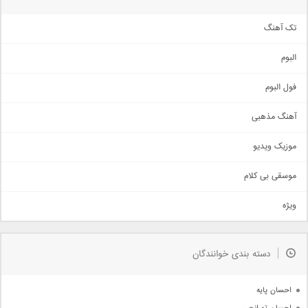
تک آهنگ
آهنگ شاد
البوم
غمگین
اجتماعی
فول البوم
آهنگ عاشقانه
آهنگ مذهبی
حماسی
اذری
موزیک ویدیو
سنتی
اهنگ بندرعباسی
موسقی بی کلام
تیتراژ
ویژه
دمو
مذهبی
به زودی
دسته بندی خوانندگان
جدیدترین ها
آرشیو
احسان پایه