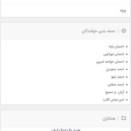
تیتراژ
ویژه
دمو
مذهبی
به زودی
دسته بندی خوانندگان
جدیدترین ها
آرشیو
احسان پایه
احسان تهرانچی
احسان خواجه امیری
احمد سعیدی
احمد سلو
احمد صفایی
آرش  و مسیح
امیر عباس گلاب
امیر عظیمی
امیر علی
همکاران
امیر فرجام
امیر مسعود
خرید بک لینک ارزان