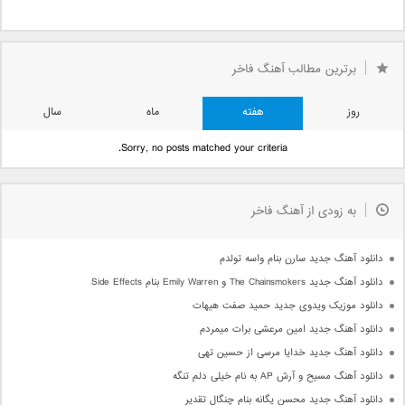
برترین مطالب آهنگ فاخر
روز
هفته
ماه
سال
Sorry, no posts matched your criteria.
به زودی از آهنگ فاخر
دانلود آهنگ جدید سارن بنام واسه تولدم
دانلود آهنگ جدید The Chainsmokers و Emily Warren بنام Side Effects
دانلود موزیک ویدوی جدید حمید صفت هیهات
دانلود آهنگ جدید امین مرعشی برات میمردم
دانلود آهنگ جدید خدایا مرسی از حسین تهی
دانلود آهنگ مسیح و آرش AP به نام خیلی دلم تنگه
دانلود آهنگ جدید محسن یگانه بنام چنگال تقدیر