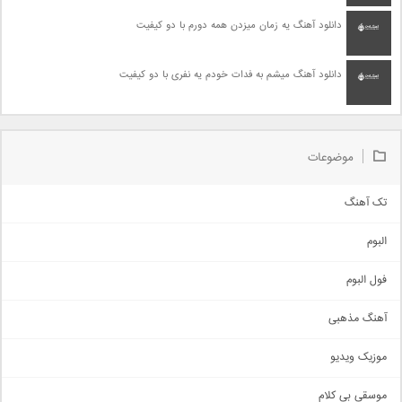
دانلود آهنگ یه زمان میزدن همه دورم با دو کیفیت
دانلود آهنگ میشم به فدات خودم یه نفری با دو کیفیت
موضوعات
تک آهنگ
آهنگ شاد
البوم
غمگین
اجتماعی
فول البوم
آهنگ عاشقانه
آهنگ مذهبی
حماسی
اذری
موزیک ویدیو
سنتی
اهنگ بندرعباسی
موسقی بی کلام