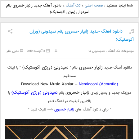
دانلود آهنگ جدید بهنام
دانلود آهنگ جدید علی
شما اینجا هستید :
صفحه اصلی
»
تک آهنگ
»
دانلود آهنگ جدید زانیار خسروی بنام
بانی بنام قرص قمر 2
یاسینی بنام دورترین نزدیک
نمیدونی (ورژن آکوستیک)
دانلود آهنگ جدید زانیار خسروی بنام نمیدونی (ورژن
آکوستیک)
موضوعات:
تک آهنگ
,
جدیدترین ها
8 آگوست 2019
بدون نظر
زانیار خسروی
نمیدونی (ورژن آکوستیک)
دانلود آهنگ جدید
بنام “
” با لینک
مستقیم
Download New Music Xaniar –
Nemidooni (Acoustic)
زانیار خسروی
نمیدونی (ورژن آکوستیک)
موزیک جدید و بسیار زیبای
بنام
با
بالاترین کیفیت در آهنگ فاخر
” برای دانلود آهنگ های
زانیار خسروی
<— کلیک کنید “