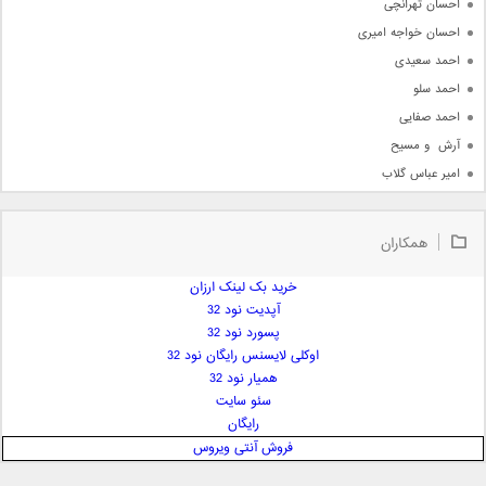
احسان تهرانچی
احسان خواجه امیری
احمد سعیدی
احمد سلو
احمد صفایی
آرش  و مسیح
امیر عباس گلاب
امیر عظیمی
امیر علی
همکاران
امیر فرجام
امیر مسعود
خرید بک لینک ارزان
آپدیت نود 32
امیر وکیلی
پسورد نود 32
امیر یگانه
اوکلی لایسنس رایگان نود 32
امین حبیبی
همیار نود 32
امین رستمی
سئو سایت
رایگان
امین فیاض
فروش آنتی ویروس
ایمان غلامی
ایمان فلاح