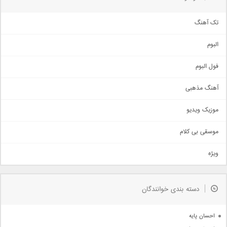
تک آهنگ
آهنگ شاد
البوم
غمگین
اجتماعی
فول البوم
آهنگ عاشقانه
آهنگ مذهبی
حماسی
اذری
موزیک ویدیو
سنتی
اهنگ بندرعباسی
موسقی بی کلام
تیتراژ
ویژه
دمو
مذهبی
به زودی
دسته بندی خوانندگان
جدیدترین ها
آرشیو
احسان پایه