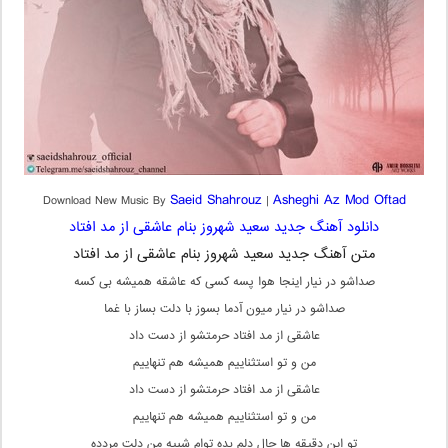
Saeid Shahrouz
Asheghi Az Mod Oftad
Download New Music By
|
دانلود آهنگ جدید سعید شهروز بنام عاشقی از مد افتاد
متن آهنگ جدید سعید شهروز بنام عاشقی از مد افتاد
صداشو در نیار اینجا هوا پسه کسی که عاشقه همیشه بی کسه
صداشو در نیار میون آدما بسوز با دلت بساز با غما
عاشقی از مد افتاد حرمتشو از دست داد
من و تو استثناییم همیشه هم تنهاییم
عاشقی از مد افتاد حرمتشو از دست داد
من و تو استثناییم همیشه هم تنهاییم
تو این دقیقه ها حال دلم بده توام شبیه من دلت مردده