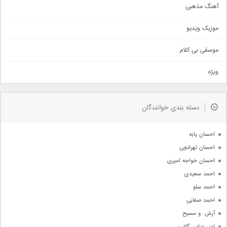
آهنگ مذهبی
حماسی
اذری
موزیک ویدیو
سنتی
اهنگ بندرعباسی
موسقی بی کلام
تیتراژ
ویژه
دمو
مذهبی
به زودی
دسته بندی خوانندگان
جدیدترین ها
آرشیو
احسان پایه
احسان تهرانچی
احسان خواجه امیری
احمد سعیدی
احمد سلو
احمد صفایی
آرش  و مسیح
امیر عباس گلاب