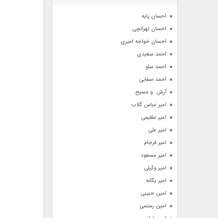
آرشیو
احسان پایه
احسان تهرانچی
احسان خواجه امیری
احمد سعیدی
احمد سلو
احمد صفایی
آرش  و مسیح
امیر عباس گلاب
امیر عظیمی
امیر علی
امیر فرجام
امیر مسعود
امیر وکیلی
امیر یگانه
امین حبیبی
امین رستمی