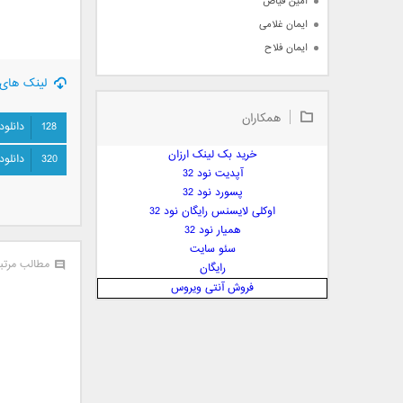
امین فیاض
ایمان غلامی
ایمان فلاح
بابک جهانبخش
لینک های 
بابک رادمنش
همکاران
بابک مافی
128
دانلود
باراد
خرید بک لینک ارزان
320
دانلود
بنیامین بهادری
آپدیت نود 32
بهراد شهریاری
پسورد نود 32
اوکلی لایسنس رایگان نود 32
بهنام صفوی
همیار نود 32
بهنام علمشاهی
سئو سایت
 پارسا صدیق
مطالب مرتب
رایگان
پارسا چیلیک
فروش آنتی ویروس
پازل بند
پویا
پویا سالکی
پویان
پیمان زارعی