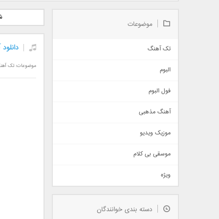
دانلود آلبوم جدید سیروان
دانلود آهنگ جدید علیرضا
دانلود آه
ش
خسروی بنام مونولوگ
قربانی بنام خیال خوش
بهرام 
موضوعات
دانلود
تک آهنگ
آهنگ شاد
موضوعات:
تک آهن
البوم
غمگین
اجتماعی
فول البوم
آهنگ عاشقانه
آهنگ مذهبی
حماسی
اذری
موزیک ویدیو
سنتی
اهنگ بندرعباسی
موسقی بی کلام
تیتراژ
ویژه
دمو
مذهبی
به زودی
دسته بندی خوانندگان
جدیدترین ها