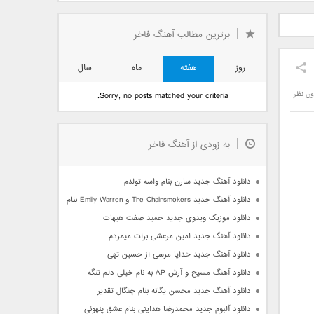
دید فرزاد
دانلود آهنگ جدید بهنام
دانلود آهنگ جدید علی
 آتیش
بانی بنام قرص قمر 2
یاسینی بنام دورترین نزدیک
برترین مطالب آهنگ فاخر
روز
هفته
ماه
سال
ون نظر
Sorry, no posts matched your criteria.
به زودی از آهنگ فاخر
دانلود آهنگ جدید سارن بنام واسه تولدم
دانلود آهنگ جدید The Chainsmokers و Emily Warren بنام Side Effects
دانلود موزیک ویدوی جدید حمید صفت هیهات
دانلود آهنگ جدید امین مرعشی برات میمردم
دانلود آهنگ جدید خدایا مرسی از حسین تهی
دانلود آهنگ مسیح و آرش AP به نام خیلی دلم تنگه
دانلود آهنگ جدید محسن یگانه بنام چنگال تقدیر
دانلود آلبوم جدید محمدرضا هدایتی بنام عشق پنهونی