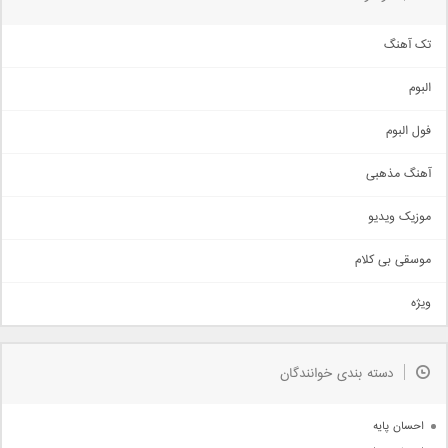
تک آهنگ
آهنگ شاد
البوم
غمگین
اجتماعی
فول البوم
آهنگ عاشقانه
آهنگ مذهبی
حماسی
اذری
موزیک ویدیو
سنتی
اهنگ بندرعباسی
موسقی بی کلام
تیتراژ
ویژه
دمو
مذهبی
به زودی
دسته بندی خوانندگان
جدیدترین ها
آرشیو
احسان پایه