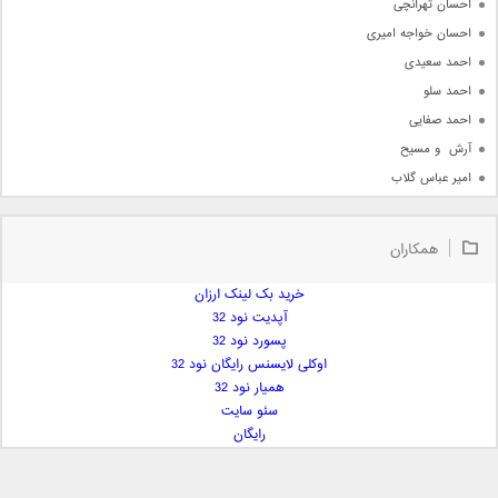
احسان تهرانچی
احسان خواجه امیری
احمد سعیدی
احمد سلو
احمد صفایی
آرش  و مسیح
امیر عباس گلاب
امیر عظیمی
امیر علی
همکاران
امیر فرجام
امیر مسعود
خرید بک لینک ارزان
آپدیت نود 32
امیر وکیلی
پسورد نود 32
امیر یگانه
اوکلی لایسنس رایگان نود 32
امین حبیبی
همیار نود 32
امین رستمی
سئو سایت
رایگان
امین فیاض
ایمان غلامی
ایمان فلاح