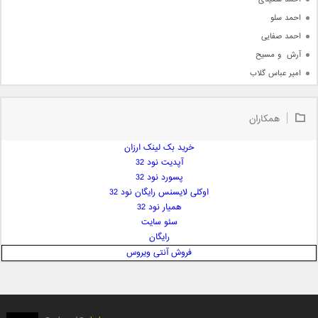
احمد سلو
احمد صفایی
آرش  و مسیح
امیر عباس گلاب
امیر عظیمی
امیر علی
همکاران
امیر فرجام
امیر مسعود
خرید بک لینک ارزان
آپدیت نود 32
امیر وکیلی
پسورد نود 32
امیر یگانه
اوکلی لایسنس رایگان نود 32
امین حبیبی
همیار نود 32
امین رستمی
سئو سایت
رایگان
امین فیاض
فروش آنتی ویروس
ایمان غلامی
ایمان فلاح
بابک جهانبخش
بابک رادمنش