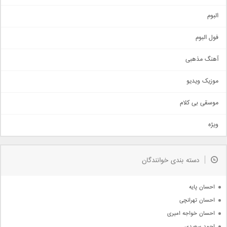
آهنگ شاد
البوم
غمگین
اجتماعی
فول البوم
آهنگ عاشقانه
آهنگ مذهبی
حماسی
اذری
موزیک ویدیو
سنتی
اهنگ بندرعباسی
موسقی بی کلام
تیتراژ
ویژه
دمو
مذهبی
به زودی
دسته بندی خوانندگان
جدیدترین ها
آرشیو
احسان پایه
احسان تهرانچی
احسان خواجه امیری
احمد سعیدی