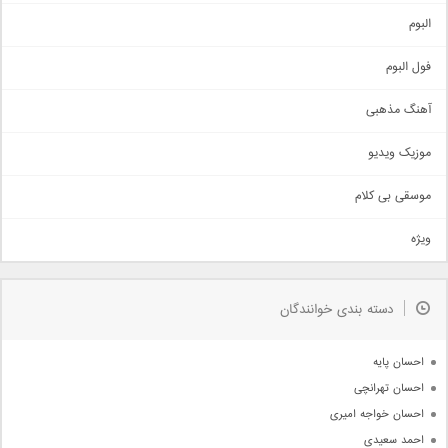
آهنگ شاد
البوم
غمگین
اجتماعی
فول البوم
آهنگ عاشقانه
آهنگ مذهبی
حماسی
اذری
موزیک ویدیو
سنتی
اهنگ بندرعباسی
موسقی بی کلام
تیتراژ
ویژه
دمو
مذهبی
به زودی
دسته بندی خوانندگان
جدیدترین ها
آرشیو
احسان پایه
احسان تهرانچی
احسان خواجه امیری
احمد سعیدی