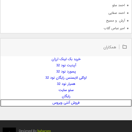
احمد سلو
احمد صفایی
آرش  و مسیح
امیر عباس گلاب
امیر عظیمی
امیر علی
همکاران
امیر فرجام
امیر مسعود
خرید بک لینک ارزان
آپدیت نود 32
امیر وکیلی
پسورد نود 32
امیر یگانه
اوکلی لایسنس رایگان نود 32
امین حبیبی
همیار نود 32
امین رستمی
سئو سایت
رایگان
امین فیاض
فروش آنتی ویروس
ایمان غلامی
ایمان فلاح
بابک جهانبخش
بابک رادمنش
Designed By
baharseo