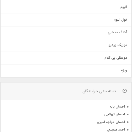
آهنگ شاد
البوم
غمگین
اجتماعی
فول البوم
آهنگ عاشقانه
آهنگ مذهبی
حماسی
اذری
موزیک ویدیو
سنتی
اهنگ بندرعباسی
موسقی بی کلام
تیتراژ
ویژه
دمو
مذهبی
به زودی
دسته بندی خوانندگان
جدیدترین ها
آرشیو
احسان پایه
احسان تهرانچی
احسان خواجه امیری
احمد سعیدی