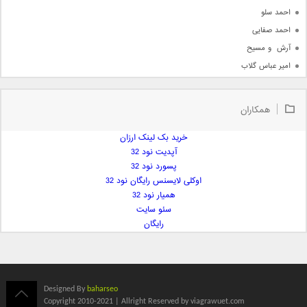
احمد سلو
احمد صفایی
آرش  و مسیح
امیر عباس گلاب
امیر عظیمی
امیر علی
همکاران
امیر فرجام
امیر مسعود
خرید بک لینک ارزان
آپدیت نود 32
امیر وکیلی
پسورد نود 32
امیر یگانه
اوکلی لایسنس رایگان نود 32
امین حبیبی
همیار نود 32
امین رستمی
سئو سایت
رایگان
امین فیاض
ایمان غلامی
ایمان فلاح
بابک جهانبخش
Designed By
baharseo
بابک رادمنش
Copyright 2010-2021 | Allright Reserved by viagrawuet.com