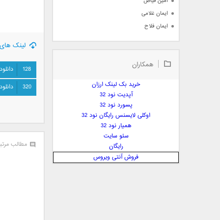
امین فیاض
ایمان غلامی
ایمان فلاح
بابک جهانبخش
لینک های 
بابک رادمنش
همکاران
بابک مافی
128
دانلود
باراد
خرید بک لینک ارزان
320
دانلود
بنیامین بهادری
آپدیت نود 32
بهراد شهریاری
پسورد نود 32
اوکلی لایسنس رایگان نود 32
بهنام صفوی
همیار نود 32
بهنام علمشاهی
سئو سایت
 پارسا صدیق
مطالب مرتب
رایگان
پارسا چیلیک
فروش آنتی ویروس
پازل بند
پویا
پویا سالکی
پویان
پیمان زارعی