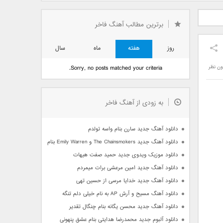
دید فرزاد
دانلود آهنگ جدید بهنام
دانلود آهنگ جدید علی
 آتیش
بانی بنام قرص قمر 2
یاسینی بنام دورترین نزدیک
برترین مطالب آهنگ فاخر
روز
هفته
ماه
سال
ون نظر
Sorry, no posts matched your criteria.
به زودی از آهنگ فاخر
دانلود آهنگ جدید سارن بنام واسه تولدم
دانلود آهنگ جدید The Chainsmokers و Emily Warren بنام Side Effects
دانلود موزیک ویدوی جدید حمید صفت هیهات
دانلود آهنگ جدید امین مرعشی برات میمردم
دانلود آهنگ جدید خدایا مرسی از حسین تهی
دانلود آهنگ مسیح و آرش AP به نام خیلی دلم تنگه
دانلود آهنگ جدید محسن یگانه بنام چنگال تقدیر
دانلود آلبوم جدید محمدرضا هدایتی بنام عشق پنهونی