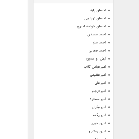
آرشیو
احسان پایه
احسان تهرانچی
احسان خواجه امیری
احمد سعیدی
احمد سلو
احمد صفایی
آرش  و مسیح
امیر عباس گلاب
امیر عظیمی
امیر علی
امیر فرجام
امیر مسعود
امیر وکیلی
امیر یگانه
امین حبیبی
امین رستمی