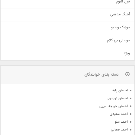
اجتماعی
فول البوم
آهنگ عاشقانه
آهنگ مذهبی
حماسی
اذری
موزیک ویدیو
سنتی
اهنگ بندرعباسی
موسقی بی کلام
تیتراژ
ویژه
دمو
مذهبی
به زودی
دسته بندی خوانندگان
جدیدترین ها
آرشیو
احسان پایه
احسان تهرانچی
احسان خواجه امیری
احمد سعیدی
احمد سلو
احمد صفایی