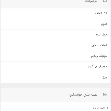
موضوعات
تک آهنگ
آهنگ شاد
البوم
غمگین
اجتماعی
فول البوم
آهنگ عاشقانه
آهنگ مذهبی
حماسی
اذری
موزیک ویدیو
سنتی
اهنگ بندرعباسی
موسقی بی کلام
تیتراژ
ویژه
دمو
مذهبی
به زودی
دسته بندی خوانندگان
جدیدترین ها
آرشیو
احسان پایه