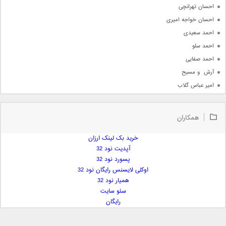
احسان تهرانچی
احسان خواجه امیری
احمد سعیدی
احمد سلو
احمد صفایی
آرش  و مسیح
امیر عباس گلاب
امیر عظیمی
امیر علی
همکاران
امیر فرجام
امیر مسعود
خرید بک لینک ارزان
آپدیت نود 32
امیر وکیلی
پسورد نود 32
امیر یگانه
اوکلی لایسنس رایگان نود 32
امین حبیبی
همیار نود 32
امین رستمی
سئو سایت
رایگان
امین فیاض
ایمان غلامی