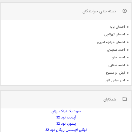
به زودی
دسته بندی خوانندگان
جدیدترین ها
آرشیو
احسان پایه
احسان تهرانچی
احسان خواجه امیری
احمد سعیدی
احمد سلو
احمد صفایی
آرش  و مسیح
امیر عباس گلاب
امیر عظیمی
امیر علی
همکاران
امیر فرجام
امیر مسعود
خرید بک لینک ارزان
آپدیت نود 32
امیر وکیلی
پسورد نود 32
امیر یگانه
اوکلی لایسنس رایگان نود 32