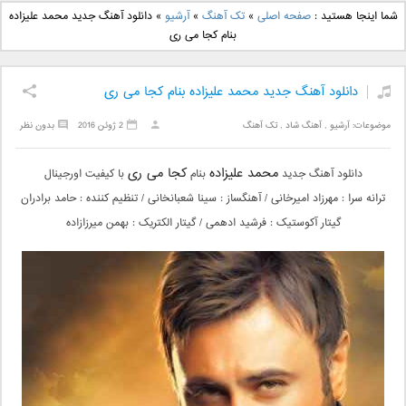
دانلود آهنگ جدید بهنام
دانلود آهنگ جدید علی
شما اینجا هستید :
صفحه اصلی
»
تک آهنگ
»
آرشیو
»
دانلود آهنگ جدید محمد علیزاده
بانی بنام قرص قمر 2
یاسینی بنام دورترین نزدیک
بنام کجا می ری
دانلود آهنگ جدید محمد علیزاده بنام کجا می ری
موضوعات:
آرشیو
,
آهنگ شاد
,
تک آهنگ
2 ژوئن 2016
بدون نظر
محمد علیزاده
کجا می ری
دانلود آهنگ جدید
بنام
با کیفیت اورجینال
ترانه سرا : مهرزاد امیرخانی / آهنگساز : سینا شعبانخانی / تنظیم کننده : حامد برادران
گیتار آکوستیک : فرشید ادهمی / گیتار الکتریک : بهمن میرزازاده