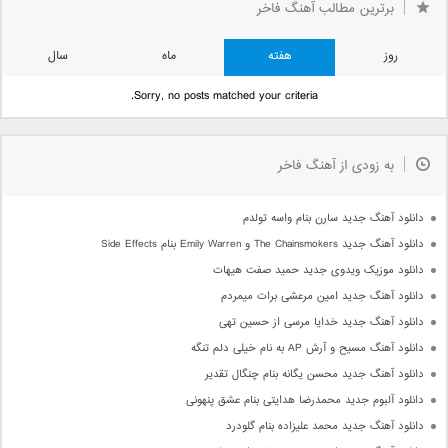
برترین مطالب آهنگ فاخر
روز
هفته
ماه
سال
Sorry, no posts matched your criteria.
به زودی از آهنگ فاخر
دانلود آهنگ جدید سارن بنام واسه تولدم
دانلود آهنگ جدید The Chainsmokers و Emily Warren بنام Side Effects
دانلود موزیک ویدوی جدید حمید صفت هیهات
دانلود آهنگ جدید امین مرعشی برات میمردم
دانلود آهنگ جدید خدایا مرسی از حسین تهی
دانلود آهنگ مسیح و آرش AP به نام خیلی دلم تنگه
دانلود آهنگ جدید محسن یگانه بنام چنگال تقدیر
دانلود آلبوم جدید محمدرضا هدایتی بنام عشق پنهونی
دانلود آهنگ جدید محمد علیزاده بنام گلودرد