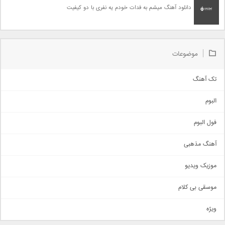
دانلود آهنگ میشم به فدات خودم یه نفری با دو کیفیت
موضوعات
تک آهنگ
آهنگ شاد
البوم
غمگین
اجتماعی
فول البوم
آهنگ عاشقانه
آهنگ مذهبی
حماسی
اذری
موزیک ویدیو
سنتی
اهنگ بندرعباسی
موسقی بی کلام
تیتراژ
ویژه
دمو
مذهبی