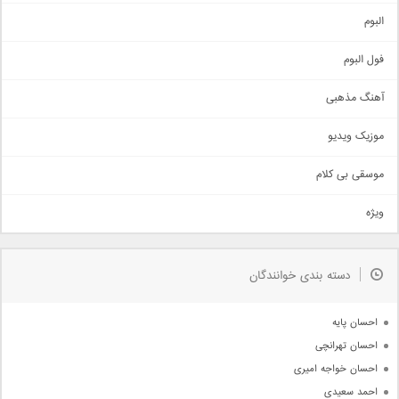
آهنگ شاد
البوم
غمگین
اجتماعی
فول البوم
آهنگ عاشقانه
آهنگ مذهبی
حماسی
اذری
موزیک ویدیو
سنتی
اهنگ بندرعباسی
موسقی بی کلام
تیتراژ
ویژه
دمو
مذهبی
به زودی
دسته بندی خوانندگان
جدیدترین ها
آرشیو
احسان پایه
احسان تهرانچی
احسان خواجه امیری
احمد سعیدی