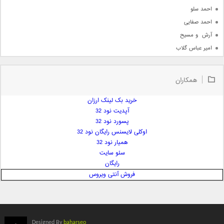
احمد سلو
احمد صفایی
آرش  و مسیح
امیر عباس گلاب
امیر عظیمی
امیر علی
همکاران
امیر فرجام
امیر مسعود
خرید بک لینک ارزان
آپدیت نود 32
امیر وکیلی
پسورد نود 32
امیر یگانه
اوکلی لایسنس رایگان نود 32
امین حبیبی
همیار نود 32
امین رستمی
سئو سایت
رایگان
امین فیاض
فروش آنتی ویروس
ایمان غلامی
ایمان فلاح
بابک جهانبخش
بابک رادمنش
Designed By
baharseo