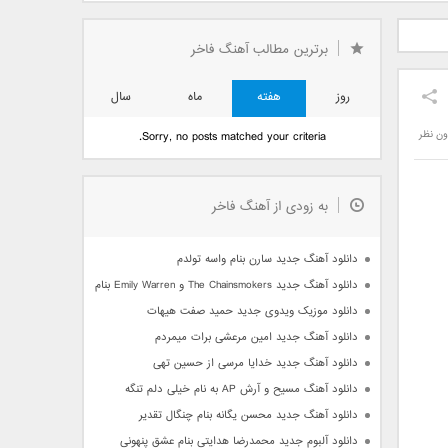
دید فرزاد
دانلود آهنگ جدید بهنام
دانلود آهنگ جدید علی
 آتیش
بانی بنام قرص قمر 2
یاسینی بنام دورترین نزدیک
برترین مطالب آهنگ فاخر
روز
هفته
ماه
سال
ون نظر
Sorry, no posts matched your criteria.
به زودی از آهنگ فاخر
دانلود آهنگ جدید سارن بنام واسه تولدم
دانلود آهنگ جدید The Chainsmokers و Emily Warren بنام Side Effects
دانلود موزیک ویدوی جدید حمید صفت هیهات
دانلود آهنگ جدید امین مرعشی برات میمردم
دانلود آهنگ جدید خدایا مرسی از حسین تهی
دانلود آهنگ مسیح و آرش AP به نام خیلی دلم تنگه
دانلود آهنگ جدید محسن یگانه بنام چنگال تقدیر
دانلود آلبوم جدید محمدرضا هدایتی بنام عشق پنهونی