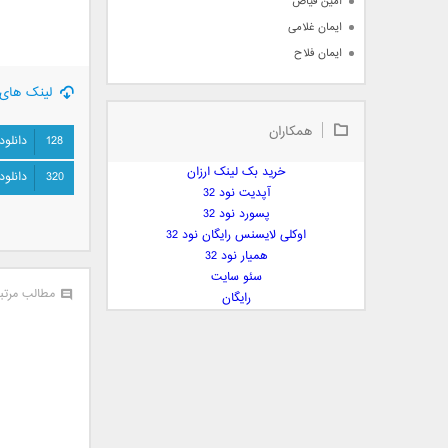
امین فیاض
ایمان غلامی
ایمان فلاح
بابک جهانبخش
لینک های 
بابک رادمنش
همکاران
بابک مافی
128
دانلود
باراد
خرید بک لینک ارزان
320
دانلود
بنیامین بهادری
آپدیت نود 32
بهراد شهریاری
پسورد نود 32
اوکلی لایسنس رایگان نود 32
بهنام صفوی
همیار نود 32
بهنام علمشاهی
سئو سایت
 پارسا صدیق
مطالب مرتب
رایگان
پارسا چیلیک
پازل بند
پویا
پویا سالکی
پویان
پیمان زارعی