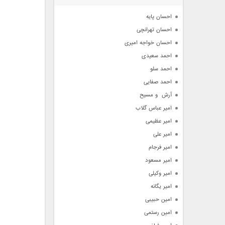
آرشیو
احسان پایه
احسان تهرانچی
احسان خواجه امیری
احمد سعیدی
احمد سلو
احمد صفایی
آرش  و مسیح
امیر عباس گلاب
امیر عظیمی
امیر علی
امیر فرجام
امیر مسعود
امیر وکیلی
امیر یگانه
امین حبیبی
امین رستمی