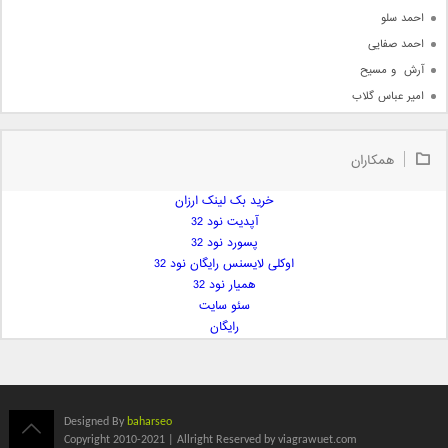
احمد سلو
احمد صفایی
آرش  و مسیح
امیر عباس گلاب
امیر عظیمی
امیر علی
همکاران
امیر فرجام
امیر مسعود
خرید بک لینک ارزان
آپدیت نود 32
امیر وکیلی
پسورد نود 32
امیر یگانه
اوکلی لایسنس رایگان نود 32
امین حبیبی
همیار نود 32
امین رستمی
سئو سایت
رایگان
امین فیاض
ایمان غلامی
ایمان فلاح
بابک جهانبخش
Designed By
baharseo
بابک رادمنش
Copyright 2010-2021 | Allright Reserved by viagrawuet.com