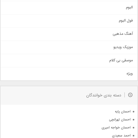
آهنگ شاد
البوم
غمگین
اجتماعی
فول البوم
آهنگ عاشقانه
آهنگ مذهبی
حماسی
اذری
موزیک ویدیو
سنتی
اهنگ بندرعباسی
موسقی بی کلام
تیتراژ
ویژه
دمو
مذهبی
به زودی
دسته بندی خوانندگان
جدیدترین ها
آرشیو
احسان پایه
احسان تهرانچی
احسان خواجه امیری
احمد سعیدی