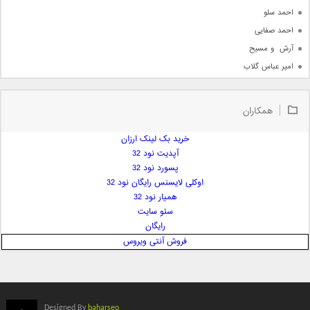
احمد سلو
احمد صفایی
آرش  و مسیح
امیر عباس گلاب
امیر عظیمی
امیر علی
همکاران
امیر فرجام
امیر مسعود
خرید بک لینک ارزان
آپدیت نود 32
امیر وکیلی
پسورد نود 32
امیر یگانه
اوکلی لایسنس رایگان نود 32
امین حبیبی
همیار نود 32
امین رستمی
سئو سایت
رایگان
امین فیاض
فروش آنتی ویروس
ایمان غلامی
ایمان فلاح
بابک جهانبخش
بابک رادمنش
Designed By
baharseo