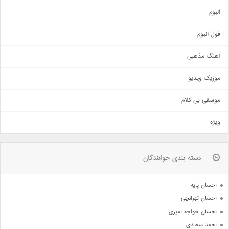
آهنگ شاد
البوم
غمگین
اجتماعی
فول البوم
آهنگ عاشقانه
آهنگ مذهبی
حماسی
اذری
موزیک ویدیو
سنتی
اهنگ بندرعباسی
موسقی بی کلام
تیتراژ
ویژه
دمو
مذهبی
به زودی
دسته بندی خوانندگان
جدیدترین ها
آرشیو
احسان پایه
احسان تهرانچی
احسان خواجه امیری
احمد سعیدی