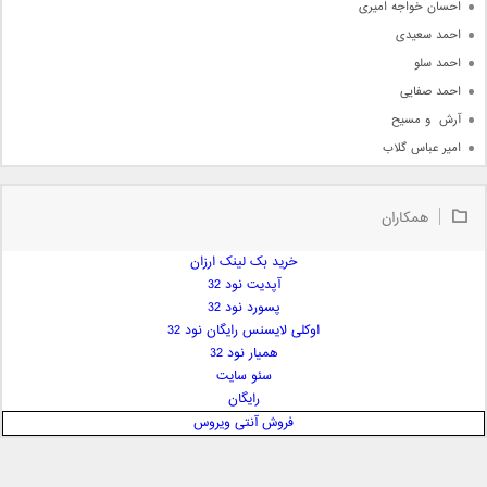
احسان خواجه امیری
احمد سعیدی
احمد سلو
احمد صفایی
آرش  و مسیح
امیر عباس گلاب
امیر عظیمی
امیر علی
همکاران
امیر فرجام
امیر مسعود
خرید بک لینک ارزان
آپدیت نود 32
امیر وکیلی
پسورد نود 32
امیر یگانه
اوکلی لایسنس رایگان نود 32
امین حبیبی
همیار نود 32
امین رستمی
سئو سایت
رایگان
امین فیاض
فروش آنتی ویروس
ایمان غلامی
ایمان فلاح