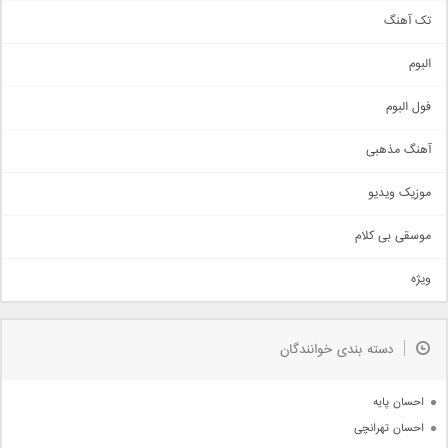
تک آهنگ
آهنگ شاد
البوم
غمگین
اجتماعی
فول البوم
آهنگ عاشقانه
آهنگ مذهبی
حماسی
اذری
موزیک ویدیو
سنتی
اهنگ بندرعباسی
موسقی بی کلام
تیتراژ
ویژه
دمو
مذهبی
به زودی
دسته بندی خوانندگان
جدیدترین ها
آرشیو
احسان پایه
احسان تهرانچی