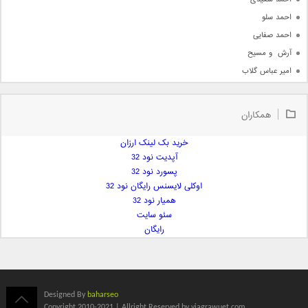
احمد سلو
احمد صفایی
آرش  و مسیح
امیر عباس گلاب
امیر عظیمی
امیر علی
همکاران
امیر فرجام
امیر مسعود
خرید بک لینک ارزان
آپدیت نود 32
امیر وکیلی
پسورد نود 32
امیر یگانه
اوکلی لایسنس رایگان نود 32
امین حبیبی
همیار نود 32
امین رستمی
سئو سایت
رایگان
امین فیاض
ایمان غلامی
ایمان فلاح
بابک جهانبخش
Designed By
baharseo
بابک رادمنش
Copyright 2010-2021 | Allright Reserved by viagrawuet.com