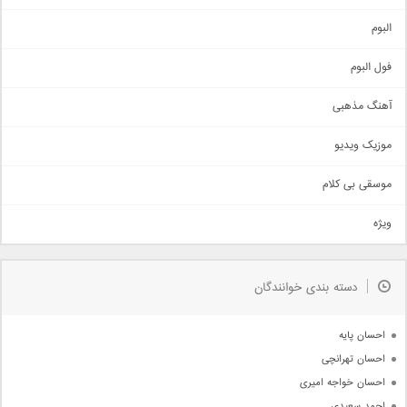
آهنگ شاد
البوم
غمگین
اجتماعی
فول البوم
آهنگ عاشقانه
آهنگ مذهبی
حماسی
اذری
موزیک ویدیو
سنتی
اهنگ بندرعباسی
موسقی بی کلام
تیتراژ
ویژه
دمو
مذهبی
به زودی
دسته بندی خوانندگان
جدیدترین ها
آرشیو
احسان پایه
احسان تهرانچی
احسان خواجه امیری
احمد سعیدی