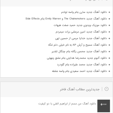
دانلود آهنگ جدید سارن بنام واسه تولدم
دانلود آهنگ جدید The Chainsmokers و Emily Warren بنام Side Effects
دانلود موزیک ویدوی جدید حمید صفت هیهات
دانلود آهنگ جدید امین مرعشی برات میمردم
دانلود آهنگ جدید خدایا مرسی از حسین تهی
دانلود آهنگ مسیح و آرش AP به نام خیلی دلم تنگه
دانلود آهنگ جدید محسن یگانه بنام چنگال تقدیر
دانلود آلبوم جدید محمدرضا هدایتی بنام عشق پنهونی
دانلود آهنگ جدید محمد علیزاده بنام گلودرد
دانلود آهنگ جدید احمد سعیدی بنام واسه عشقه
جدیدترین مطالب آهنگ فاخر
دانلود آهنگ من مسم از ابراهیم الفتی با دو کیفیت