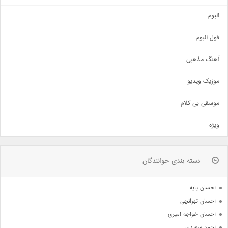
آهنگ شاد
البوم
غمگین
اجتماعی
فول البوم
آهنگ عاشقانه
آهنگ مذهبی
حماسی
اذری
موزیک ویدیو
سنتی
اهنگ بندرعباسی
موسقی بی کلام
تیتراژ
ویژه
دمو
مذهبی
به زودی
دسته بندی خوانندگان
جدیدترین ها
آرشیو
احسان پایه
احسان تهرانچی
احسان خواجه امیری
احمد سعیدی