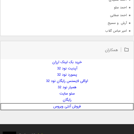
احمد سلو
احمد صفایی
آرش  و مسیح
امیر عباس گلاب
امیر عظیمی
امیر علی
همکاران
امیر فرجام
امیر مسعود
خرید بک لینک ارزان
آپدیت نود 32
امیر وکیلی
پسورد نود 32
امیر یگانه
اوکلی لایسنس رایگان نود 32
امین حبیبی
همیار نود 32
امین رستمی
سئو سایت
رایگان
امین فیاض
فروش آنتی ویروس
ایمان غلامی
ایمان فلاح
بابک جهانبخش
بابک رادمنش