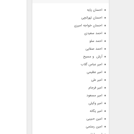
آرشیو
احسان پایه
احسان تهرانچی
احسان خواجه امیری
احمد سعیدی
احمد سلو
احمد صفایی
آرش  و مسیح
امیر عباس گلاب
امیر عظیمی
امیر علی
امیر فرجام
امیر مسعود
امیر وکیلی
امیر یگانه
امین حبیبی
امین رستمی