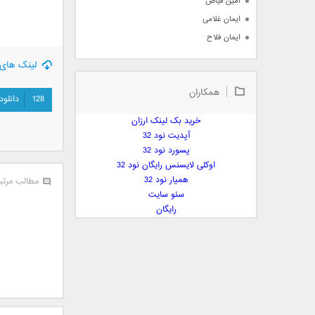
امین فیاض
ایمان غلامی
ایمان فلاح
بابک جهانبخش
لینک های 
بابک رادمنش
همکاران
بابک مافی
128
دانلود
باراد
خرید بک لینک ارزان
بنیامین بهادری
آپدیت نود 32
بهراد شهریاری
پسورد نود 32
اوکلی لایسنس رایگان نود 32
بهنام صفوی
همیار نود 32
مطالب مرتب
بهنام علمشاهی
سئو سایت
 پارسا صدیق
رایگان
پارسا چیلیک
پازل بند
پویا
پویا سالکی
پویان
پیمان زارعی