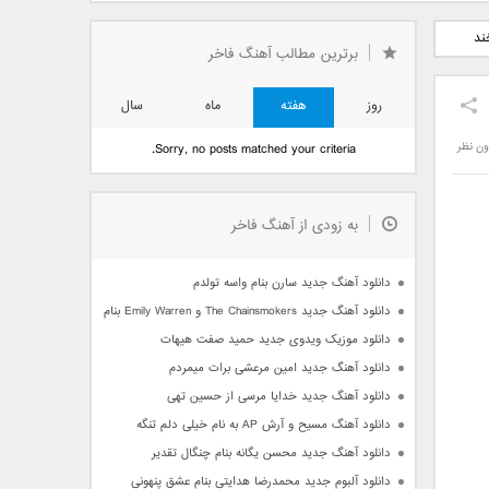
دید فرزاد
دانلود آهنگ جدید بهنام
دانلود آهنگ جدید علی
ند
 آتیش
بانی بنام قرص قمر 2
یاسینی بنام دورترین نزدیک
برترین مطالب آهنگ فاخر
روز
هفته
ماه
سال
ون نظر
Sorry, no posts matched your criteria.
به زودی از آهنگ فاخر
دانلود آهنگ جدید سارن بنام واسه تولدم
دانلود آهنگ جدید The Chainsmokers و Emily Warren بنام Side Effects
دانلود موزیک ویدوی جدید حمید صفت هیهات
دانلود آهنگ جدید امین مرعشی برات میمردم
دانلود آهنگ جدید خدایا مرسی از حسین تهی
دانلود آهنگ مسیح و آرش AP به نام خیلی دلم تنگه
دانلود آهنگ جدید محسن یگانه بنام چنگال تقدیر
دانلود آلبوم جدید محمدرضا هدایتی بنام عشق پنهونی