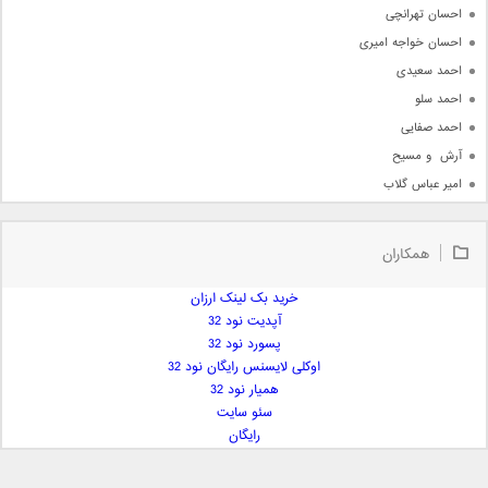
احسان تهرانچی
احسان خواجه امیری
احمد سعیدی
احمد سلو
احمد صفایی
آرش  و مسیح
امیر عباس گلاب
امیر عظیمی
امیر علی
همکاران
امیر فرجام
امیر مسعود
خرید بک لینک ارزان
آپدیت نود 32
امیر وکیلی
پسورد نود 32
امیر یگانه
اوکلی لایسنس رایگان نود 32
امین حبیبی
همیار نود 32
امین رستمی
سئو سایت
رایگان
امین فیاض
ایمان غلامی