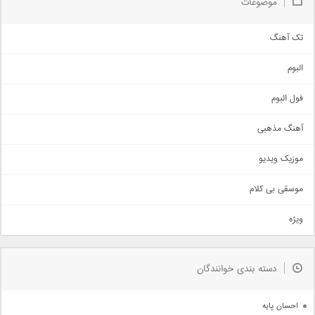
موضوعات
تک آهنگ
آهنگ شاد
البوم
غمگین
اجتماعی
فول البوم
آهنگ عاشقانه
آهنگ مذهبی
حماسی
اذری
موزیک ویدیو
سنتی
اهنگ بندرعباسی
موسقی بی کلام
تیتراژ
ویژه
دمو
مذهبی
به زودی
دسته بندی خوانندگان
جدیدترین ها
آرشیو
احسان پایه