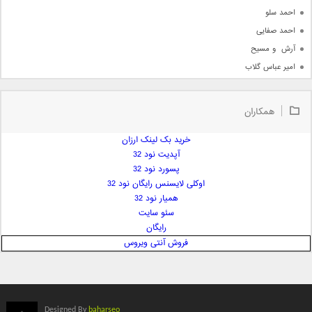
احمد سلو
احمد صفایی
آرش  و مسیح
امیر عباس گلاب
امیر عظیمی
امیر علی
همکاران
امیر فرجام
امیر مسعود
خرید بک لینک ارزان
آپدیت نود 32
امیر وکیلی
پسورد نود 32
امیر یگانه
اوکلی لایسنس رایگان نود 32
امین حبیبی
همیار نود 32
امین رستمی
سئو سایت
رایگان
امین فیاض
فروش آنتی ویروس
ایمان غلامی
ایمان فلاح
بابک جهانبخش
بابک رادمنش
Designed By
baharseo