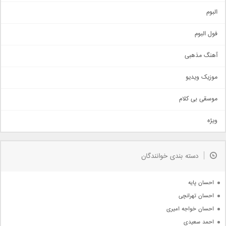
آهنگ شاد
البوم
غمگین
اجتماعی
فول البوم
آهنگ عاشقانه
آهنگ مذهبی
حماسی
اذری
موزیک ویدیو
سنتی
اهنگ بندرعباسی
موسقی بی کلام
تیتراژ
ویژه
دمو
مذهبی
به زودی
دسته بندی خوانندگان
جدیدترین ها
آرشیو
احسان پایه
احسان تهرانچی
احسان خواجه امیری
احمد سعیدی