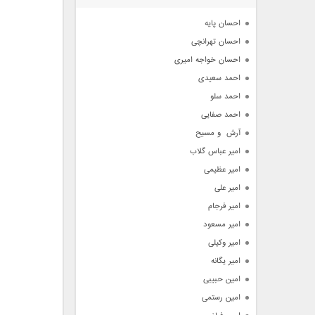
آرشیو
احسان پایه
احسان تهرانچی
احسان خواجه امیری
احمد سعیدی
احمد سلو
احمد صفایی
آرش  و مسیح
امیر عباس گلاب
امیر عظیمی
امیر علی
امیر فرجام
امیر مسعود
امیر وکیلی
امیر یگانه
امین حبیبی
امین رستمی