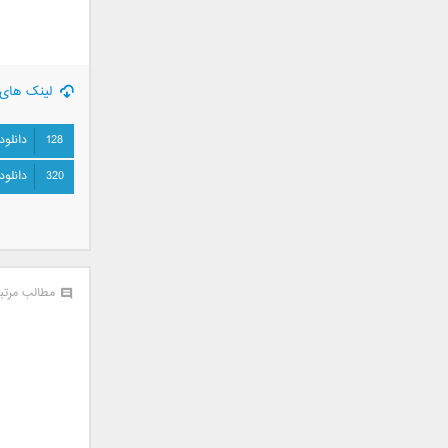
جمشید
حامد پهلان
حامد زمانی
لینک های 
حامد محضرنیا
حبیب
128
دانلود
حسین توکلی
320
دانلود
حمید اصغری
حمید طالب زاده
حمید عسکری
رامین بی باک
رستاک
مطالب مرتب
رضا شیری
رضا صادقی
رضا یزدانی
روزبه نعمت الهی
زانیار خسروی
سالار عقیلی