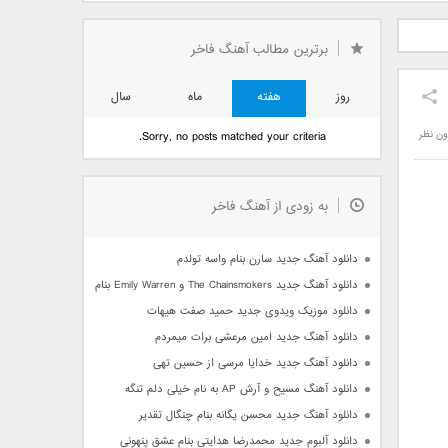
دید فرزاد
دانلود آهنگ جدید بهنام
دانلود آهنگ جدید علی
 آتیش
بانی بنام قرص قمر 2
یاسینی بنام دورترین نزدیک
برترین مطالب آهنگ فاخر
روز
هفته
ماه
سال
ون نظر
Sorry, no posts matched your criteria.
به زودی از آهنگ فاخر
دانلود آهنگ جدید سارن بنام واسه تولدم
دانلود آهنگ جدید The Chainsmokers و Emily Warren بنام Side Effects
دانلود موزیک ویدوی جدید حمید صفت هیهات
دانلود آهنگ جدید امین مرعشی برات میمردم
دانلود آهنگ جدید خدایا مرسی از حسین تهی
دانلود آهنگ مسیح و آرش AP به نام خیلی دلم تنگه
دانلود آهنگ جدید محسن یگانه بنام چنگال تقدیر
دانلود آلبوم جدید محمدرضا هدایتی بنام عشق پنهونی