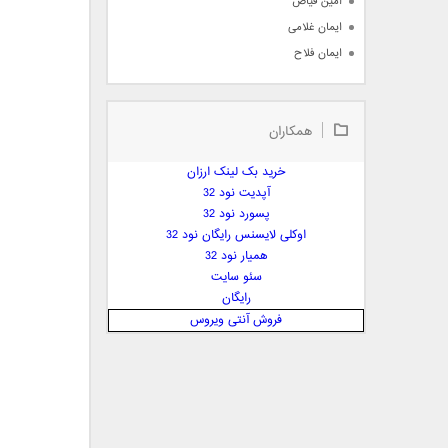
امین فیاض
ایمان غلامی
ایمان فلاح
بابک جهانبخش
بابک رادمنش
همکاران
بابک مافی
باراد
خرید بک لینک ارزان
بنیامین بهادری
آپدیت نود 32
بهراد شهریاری
پسورد نود 32
اوکلی لایسنس رایگان نود 32
بهنام صفوی
همیار نود 32
بهنام علمشاهی
سئو سایت
 پارسا صدیق
رایگان
پارسا چیلیک
فروش آنتی ویروس
پازل بند
پویا
پویا سالکی
پویان
پیمان زارعی