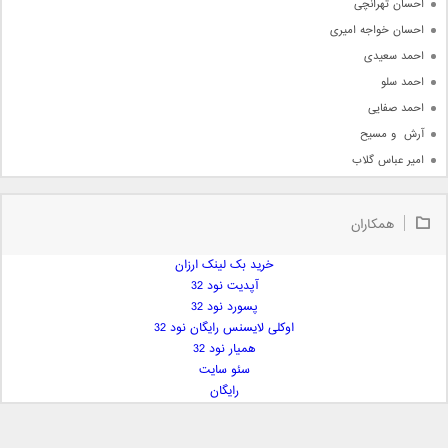
احسان تهرانچی
احسان خواجه امیری
احمد سعیدی
احمد سلو
احمد صفایی
آرش  و مسیح
امیر عباس گلاب
امیر عظیمی
امیر علی
همکاران
امیر فرجام
امیر مسعود
خرید بک لینک ارزان
آپدیت نود 32
امیر وکیلی
پسورد نود 32
امیر یگانه
اوکلی لایسنس رایگان نود 32
امین حبیبی
همیار نود 32
امین رستمی
سئو سایت
رایگان
امین فیاض
ایمان غلامی
ایمان فلاح