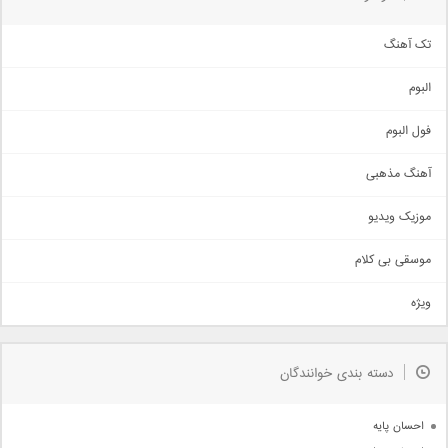
تک آهنگ
آهنگ شاد
البوم
غمگین
اجتماعی
فول البوم
آهنگ عاشقانه
آهنگ مذهبی
حماسی
اذری
موزیک ویدیو
سنتی
اهنگ بندرعباسی
موسقی بی کلام
تیتراژ
ویژه
دمو
مذهبی
به زودی
دسته بندی خوانندگان
جدیدترین ها
آرشیو
احسان پایه