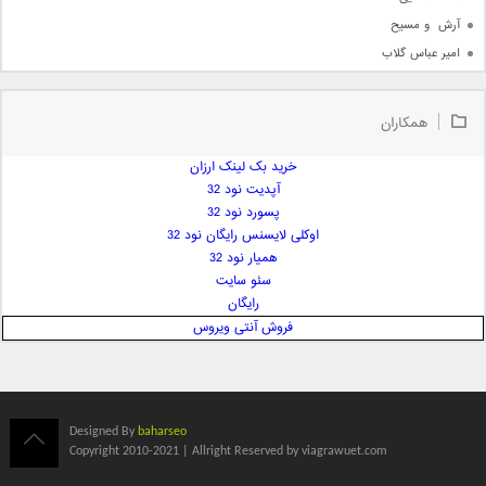
آرش  و مسیح
امیر عباس گلاب
امیر عظیمی
امیر علی
همکاران
امیر فرجام
امیر مسعود
خرید بک لینک ارزان
آپدیت نود 32
امیر وکیلی
پسورد نود 32
امیر یگانه
اوکلی لایسنس رایگان نود 32
امین حبیبی
همیار نود 32
امین رستمی
سئو سایت
رایگان
امین فیاض
فروش آنتی ویروس
ایمان غلامی
ایمان فلاح
بابک جهانبخش
بابک رادمنش
Designed By
baharseo
بابک مافی
Copyright 2010-2021 | Allright Reserved by viagrawuet.com
باراد