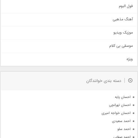
اجتماعی
فول البوم
آهنگ عاشقانه
آهنگ مذهبی
حماسی
اذری
موزیک ویدیو
سنتی
اهنگ بندرعباسی
موسقی بی کلام
تیتراژ
ویژه
دمو
مذهبی
به زودی
دسته بندی خوانندگان
جدیدترین ها
آرشیو
احسان پایه
احسان تهرانچی
احسان خواجه امیری
احمد سعیدی
احمد سلو
احمد صفایی