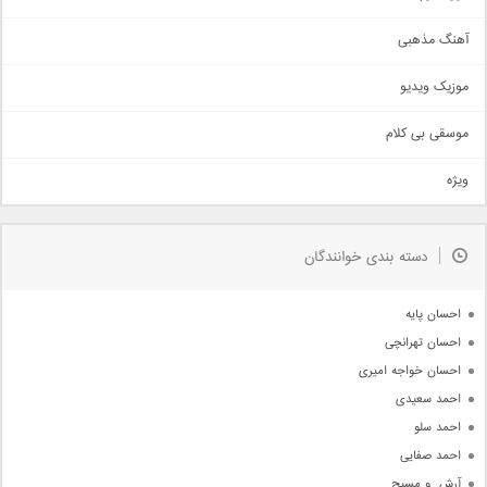
آهنگ عاشقانه
آهنگ مذهبی
حماسی
اذری
موزیک ویدیو
سنتی
اهنگ بندرعباسی
موسقی بی کلام
تیتراژ
ویژه
دمو
مذهبی
به زودی
دسته بندی خوانندگان
جدیدترین ها
آرشیو
احسان پایه
احسان تهرانچی
احسان خواجه امیری
احمد سعیدی
احمد سلو
احمد صفایی
آرش  و مسیح