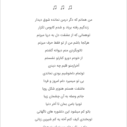
♫ ♫ ♫
من همانم که دگر درمن نمانده شوق دیدار
زندگیم رفته برباد و شدم کابوس تکرار
توهمانی که از عشقت دل به دریا میزنم
هرکجا باشم من از تو فقط حرف میزنم
تاتوبگردی منم دیوانه گشتم
از خودم دورو کنارتو نشستم
آخرازمنو قلبم چه دیدی
توتمام دلخوشیم بودی نماندی
بی تو میمیرد دلم امروز و فردا
عاشقت هستم هنوزم شکل رویا
جانم وصله به آن چشمان زیبا
توبیا بامن بمان تا آخر دنیا
باتو کم میشود این دلشوره های ناگهانی
توبخندی کیف کنم آخه یه کم شیرین زبانی