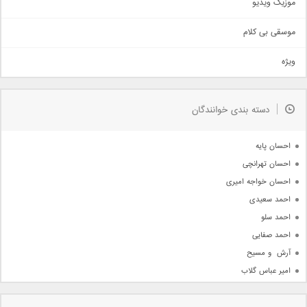
موزیک ویدیو
سنتی
اهنگ بندرعباسی
موسقی بی کلام
تیتراژ
ویژه
دمو
مذهبی
به زودی
دسته بندی خوانندگان
جدیدترین ها
آرشیو
احسان پایه
احسان تهرانچی
احسان خواجه امیری
احمد سعیدی
احمد سلو
احمد صفایی
آرش  و مسیح
امیر عباس گلاب
امیر عظیمی
امیر علی