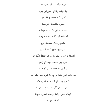
یهو برگشت از اونی که
یه چند وقتو اسیرش بود
کسی که حسمو نفهمید
دلیل بغضمو نپرسید
هم قدمش شدم همیشه
دلم باهاش فقط به غم رسید
هیچی نگو بسمه برو
نمیخورم من غمه تو رو
اینجا برای ما تمومه ماجر فقط نگو چرا
من این دفعه قید تو زدم
از این به بعد عین تو بدم
غم داره این هوا برای ما دوتا برو نگو چرا
کسی بعد تو تو قلبم نمیمونه
از این دیوونگی با تو پشیمونه
دیگه عمرا بشه واسه کسی خونه
نه نمیتونه