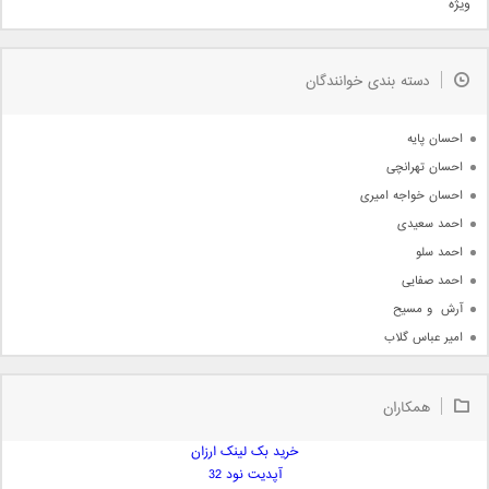
ویژه
دمو
مذهبی
به زودی
دسته بندی خوانندگان
جدیدترین ها
آرشیو
احسان پایه
احسان تهرانچی
احسان خواجه امیری
احمد سعیدی
احمد سلو
احمد صفایی
آرش  و مسیح
امیر عباس گلاب
امیر عظیمی
امیر علی
همکاران
امیر فرجام
امیر مسعود
خرید بک لینک ارزان
آپدیت نود 32
امیر وکیلی