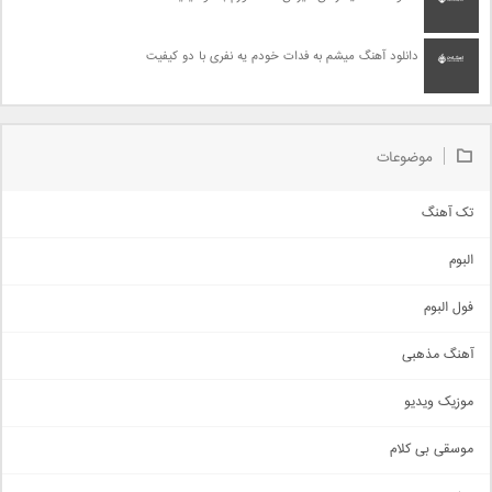
دانلود آهنگ میشم به فدات خودم یه نفری با دو کیفیت
موضوعات
تک آهنگ
آهنگ شاد
البوم
غمگین
اجتماعی
فول البوم
آهنگ عاشقانه
آهنگ مذهبی
حماسی
اذری
موزیک ویدیو
سنتی
اهنگ بندرعباسی
موسقی بی کلام
تیتراژ