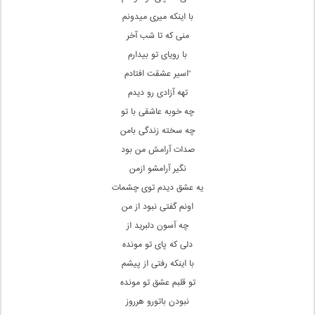
با اینکه میری میدونم
منی که تا شب آخر
با رویای تو بیدارم
“اسیر عشقت افتادم
تهه آزادی رو دیدم
چه خوبه عاشقی با تو
چه سخته زندگی بامن
صدات آرامش من بود
نگیر آرامشو ازمن
یه عشق دیدم توی چشمات
اونم گفتی نبود از من
چه آسون دلبرید از
دلی که پای تو مونده
با اینکه رفتی از پیشم
تو قلبم عشق تو مونده
نبودن باتورو هرروز