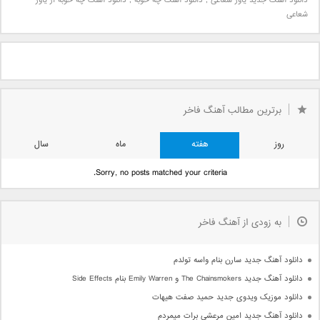
دانلود آهنگ جدید یاور شعاعی
,
دانلود آهنگ چه خوبه
,
دانلود آهنگ چه خوبه از یاور
شعاعی
برترین مطالب آهنگ فاخر
روز
هفته
ماه
سال
Sorry, no posts matched your criteria.
به زودی از آهنگ فاخر
دانلود آهنگ جدید سارن بنام واسه تولدم
دانلود آهنگ جدید The Chainsmokers و Emily Warren بنام Side Effects
دانلود موزیک ویدوی جدید حمید صفت هیهات
دانلود آهنگ جدید امین مرعشی برات میمردم