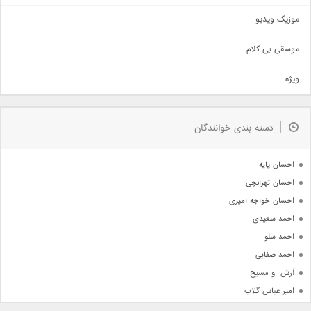
اذری
موزیک ویدیو
سنتی
اهنگ بندرعباسی
موسقی بی کلام
تیتراژ
ویژه
دمو
مذهبی
به زودی
دسته بندی خوانندگان
جدیدترین ها
آرشیو
احسان پایه
احسان تهرانچی
احسان خواجه امیری
احمد سعیدی
احمد سلو
احمد صفایی
آرش  و مسیح
امیر عباس گلاب
امیر عظیمی