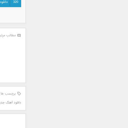
320
دانلود
سامان جلیلی
سعید شهروز
سعید مدرس
سیامک عباسی
سیاوش قمصری
مطالب مرتب
سیروان خسروی
سینا بهداد
سینا حجازی
سینا سرلک
شاهین جمشیدپور
شهاب رمضان
شهرام شکوهی
علی ارشدی
برچسب ها
علی اصحابی
دانلود آهنگ جدید
علی بابا
علی باقری
علی پیشتاز