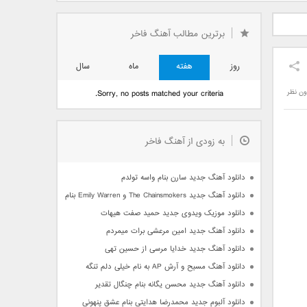
دید فرزاد
دانلود آهنگ جدید بهنام
دانلود آهنگ جدید علی
 آتیش
بانی بنام قرص قمر 2
یاسینی بنام دورترین نزدیک
برترین مطالب آهنگ فاخر
روز
هفته
ماه
سال
ون نظر
Sorry, no posts matched your criteria.
به زودی از آهنگ فاخر
دانلود آهنگ جدید سارن بنام واسه تولدم
دانلود آهنگ جدید The Chainsmokers و Emily Warren بنام Side Effects
دانلود موزیک ویدوی جدید حمید صفت هیهات
دانلود آهنگ جدید امین مرعشی برات میمردم
دانلود آهنگ جدید خدایا مرسی از حسین تهی
دانلود آهنگ مسیح و آرش AP به نام خیلی دلم تنگه
دانلود آهنگ جدید محسن یگانه بنام چنگال تقدیر
دانلود آلبوم جدید محمدرضا هدایتی بنام عشق پنهونی