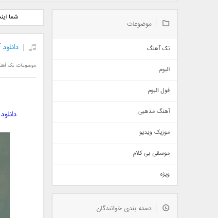
دانلود آلبوم جدید سیروان
دانلود آهنگ جدید علیرضا
دانلود آه
شما این
خسروی بنام مونولوگ
قربانی بنام خیال خوش
بهرام 
موضوعات
دانلود 
تک آهنگ
آهنگ شاد
موضوعات:
تک آهن
البوم
غمگین
اجتماعی
فول البوم
آهنگ عاشقانه
آهنگ مذهبی
دانلود
حماسی
اذری
موزیک ویدیو
سنتی
اهنگ بندرعباسی
موسقی بی کلام
تیتراژ
ویژه
دمو
مذهبی
به زودی
دسته بندی خوانندگان
جدیدترین ها