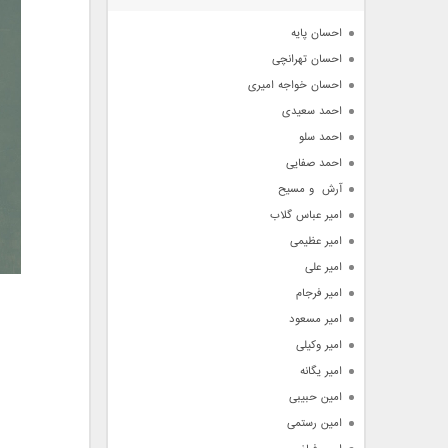
آرشیو
احسان پایه
احسان تهرانچی
احسان خواجه امیری
احمد سعیدی
احمد سلو
احمد صفایی
آرش  و مسیح
امیر عباس گلاب
امیر عظیمی
امیر علی
امیر فرجام
امیر مسعود
امیر وکیلی
امیر یگانه
امین حبیبی
امین رستمی