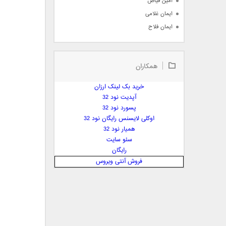
امین فیاض
ایمان غلامی
ایمان فلاح
بابک جهانبخش
بابک رادمنش
همکاران
بابک مافی
باراد
خرید بک لینک ارزان
بنیامین بهادری
آپدیت نود 32
بهراد شهریاری
پسورد نود 32
اوکلی لایسنس رایگان نود 32
بهنام صفوی
همیار نود 32
بهنام علمشاهی
سئو سایت
 پارسا صدیق
رایگان
پارسا چیلیک
فروش آنتی ویروس
پازل بند
پویا
پویا سالکی
پویان
پیمان زارعی