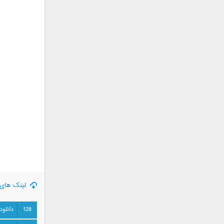
جمشید
حامد پهلان
حامد زمانی
حامد محضرنیا
حبیب
حسین توکلی
حمید اصغری
حمید طالب زاده
حمید عسکری
رامین بی باک
رستاک
رضا شیری
رضا صادقی
رضا یزدانی
لینک های 
روزبه نعمت الهی
زانیار خسروی
128
دانلود
سالار عقیلی