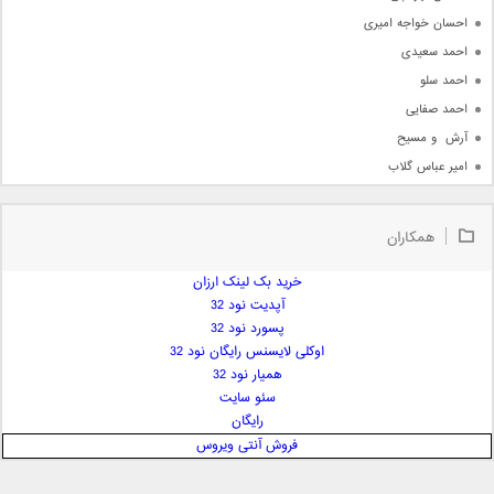
احسان خواجه امیری
احمد سعیدی
احمد سلو
احمد صفایی
آرش  و مسیح
امیر عباس گلاب
امیر عظیمی
امیر علی
همکاران
امیر فرجام
امیر مسعود
خرید بک لینک ارزان
آپدیت نود 32
امیر وکیلی
پسورد نود 32
امیر یگانه
اوکلی لایسنس رایگان نود 32
امین حبیبی
همیار نود 32
امین رستمی
سئو سایت
رایگان
امین فیاض
فروش آنتی ویروس
ایمان غلامی
ایمان فلاح