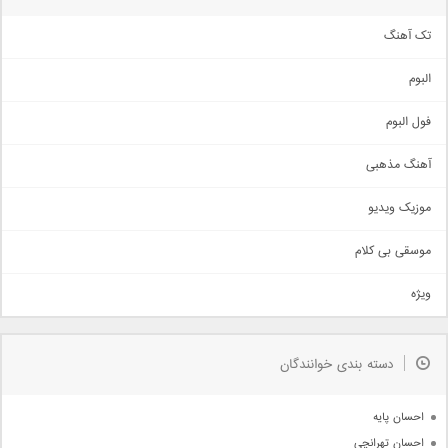
تک آهنگ
آهنگ شاد
البوم
غمگین
اجتماعی
فول البوم
آهنگ عاشقانه
آهنگ مذهبی
حماسی
اذری
موزیک ویدیو
سنتی
اهنگ بندرعباسی
موسقی بی کلام
تیتراژ
ویژه
دمو
مذهبی
به زودی
دسته بندی خوانندگان
جدیدترین ها
آرشیو
احسان پایه
احسان تهرانچی