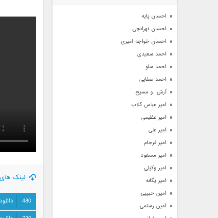
آرشیو
احسان پایه
احسان تهرانچی
احسان خواجه امیری
احمد سعیدی
احمد سلو
احمد صفایی
آرش  و مسیح
امیر عباس گلاب
امیر عظیمی
امیر علی
امیر فرجام
امیر مسعود
امیر وکیلی
لینک های 
امیر یگانه
امین حبیبی
480
دانلود
امین رستمی