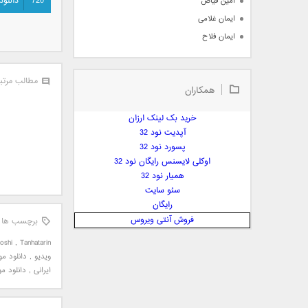
720
دانلود
امین فیاض
ایمان غلامی
ایمان فلاح
بابک جهانبخش
بابک رادمنش
مطالب مرتب
همکاران
بابک مافی
باراد
خرید بک لینک ارزان
بنیامین بهادری
آپدیت نود 32
بهراد شهریاری
پسورد نود 32
اوکلی لایسنس رایگان نود 32
بهنام صفوی
همیار نود 32
بهنام علمشاهی
سئو سایت
 پارسا صدیق
رایگان
پارسا چیلیک
فروش آنتی ویروس
برچسب ها
پازل بند
oshi
,
Tanhatarin
پویا
ویدیو
,
دانلود مو
پویا سالکی
ایرانی
,
دانلود م
پویان
پیمان زارعی