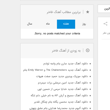
دید فرزاد
دانلود آهنگ جدید بهنام
دانلود آهنگ جدید علی
ترین
 آتیش
بانی بنام قرص قمر 2
یاسینی بنام دورترین نزدیک
برترین مطالب آهنگ فاخر
روز
هفته
ماه
سال
ون نظر
Sorry, no posts matched your criteria.
به زودی از آهنگ فاخر
دانلود آهنگ جدید سارن بنام واسه تولدم
دانلود آهنگ جدید The Chainsmokers و Emily Warren بنام Side Effects
دانلود موزیک ویدوی جدید حمید صفت هیهات
دانلود آهنگ جدید امین مرعشی برات میمردم
دانلود آهنگ جدید خدایا مرسی از حسین تهی
دانلود آهنگ مسیح و آرش AP به نام خیلی دلم تنگه
دانلود آهنگ جدید محسن یگانه بنام چنگال تقدیر
دانلود آلبوم جدید محمدرضا هدایتی بنام عشق پنهونی