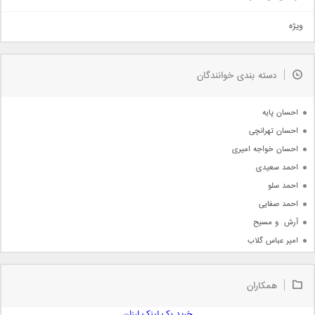
تیتراژ
ویژه
دمو
مذهبی
به زودی
دسته بندی خوانندگان
جدیدترین ها
آرشیو
احسان پایه
احسان تهرانچی
احسان خواجه امیری
احمد سعیدی
احمد سلو
احمد صفایی
آرش  و مسیح
امیر عباس گلاب
امیر عظیمی
امیر علی
همکاران
امیر فرجام
امیر مسعود
خرید بک لینک ارزان