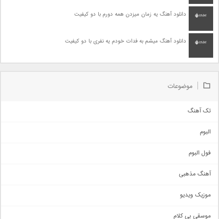
دانلود آهنگ یه زمان میزدن همه دورم با دو کیفیت
دانلود آهنگ میشم به فدات خودم یه نفری با دو کیفیت
موضوعات
تک آهنگ
آهنگ شاد
البوم
غمگین
اجتماعی
فول البوم
آهنگ عاشقانه
آهنگ مذهبی
حماسی
اذری
موزیک ویدیو
سنتی
اهنگ بندرعباسی
موسقی بی کلام