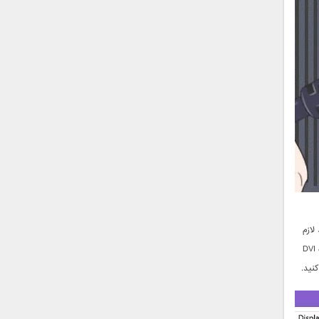
لازم
باشد یک کابل تقسیم کننده ( اسپلیتر ) یا آداپتور بخرید. برای مثال، اگر شما دو مانیتور DVI و تنها یک درگاه DVI