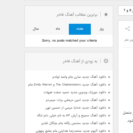
دید فرزاد
دانلود آهنگ جدید بهنام
دانلود آهنگ جدید علی
7
 آتیش
بانی بنام قرص قمر 2
یاسینی بنام دورترین نزدیک
برترین مطالب آهنگ فاخر
روز
هفته
ماه
سال
ون نظر
Sorry, no posts matched your criteria.
به زودی از آهنگ فاخر
دانلود آهنگ جدید سارن بنام واسه تولدم
دانلود آهنگ جدید The Chainsmokers و Emily Warren بنام Side Effects
دانلود موزیک ویدوی جدید حمید صفت هیهات
دانلود آهنگ جدید امین مرعشی برات میمردم
دانلود آهنگ جدید خدایا مرسی از حسین تهی
ز متصل
دانلود آهنگ مسیح و آرش AP به نام خیلی دلم تنگه
ود,
دانلود آهنگ جدید محسن یگانه بنام چنگال تقدیر
دانلود آلبوم جدید محمدرضا هدایتی بنام عشق پنهونی