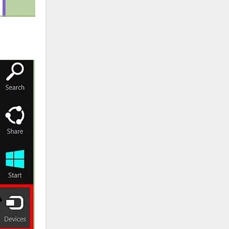
علی تکتا
علی رها
علی رهبری
علی عباسی
علی عبدالمالکی
علی لهراسبی
علی هایپر
علیرضا روزگار
علیرضا طلیسچی
علیرضا قربانی
عماد
عماد طالب زاده
فاتح نورایی
فتاح فتحی
فرشید امین
فرهاد جواهر کلام
فرهاد دهقان