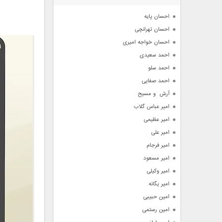
آرشیو
احسان پایه
احسان تهرانچی
احسان خواجه امیری
احمد سعیدی
احمد سلو
احمد صفایی
آرش  و مسیح
امیر عباس گلاب
امیر عظیمی
امیر علی
امیر فرجام
امیر مسعود
امیر وکیلی
امیر یگانه
امین حبیبی
امین رستمی