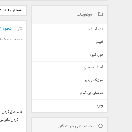
دانلود آلبوم جدید سیروان
دانلود آهنگ جدید علیرضا
دانلود آه
شما اینجا هست
خسروی بنام مونولوگ
قربانی بنام خیال خوش
بهرام 
موضوعات
نحوه اتص
تک آهنگ
آهنگ شاد
موضوعات:
آهنگ ش
البوم
غمگین
اجتماعی
فول البوم
آهنگ عاشقانه
آهنگ مذهبی
حماسی
اذری
موزیک ویدیو
سنتی
اهنگ بندرعباسی
موسقی بی کلام
تیتراژ
ویژه
دمو
د
با متصل کردن
مذهبی
کردن مانیتور
به زودی
دسته بندی خوانندگان
جدیدترین ها