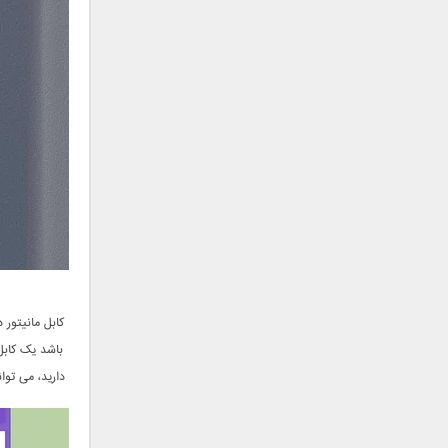
جمشید
حامد پهلان
حامد زمانی
حامد محضرنیا
حبیب
حسین توکلی
حمید اصغری
حمید طالب زاده
حمید عسکری
رامین بی باک
رستاک
رضا شیری
کابل مانیتور 
رضا صادقی
رضا یزدانی
دارید، می توانید یک آداپتور تبدیل ک
روزبه نعمت الهی
زانیار خسروی
سالار عقیلی