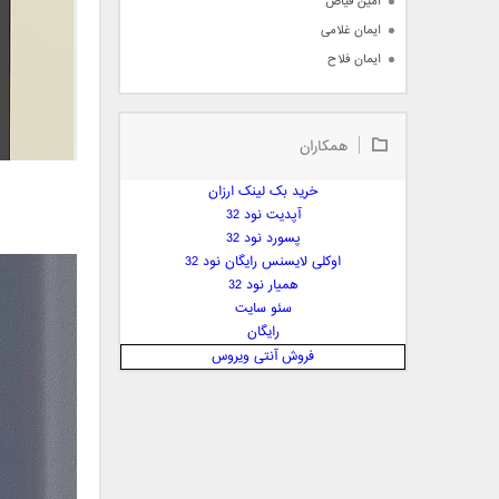
امین فیاض
ایمان غلامی
ایمان فلاح
بابک جهانبخش
بابک رادمنش
همکاران
بابک مافی
باراد
خرید بک لینک ارزان
بنیامین بهادری
آپدیت نود 32
بهراد شهریاری
پسورد نود 32
اوکلی لایسنس رایگان نود 32
بهنام صفوی
همیار نود 32
بهنام علمشاهی
سئو سایت
 پارسا صدیق
رایگان
پارسا چیلیک
فروش آنتی ویروس
پازل بند
پویا
پویا سالکی
پویان
پیمان زارعی