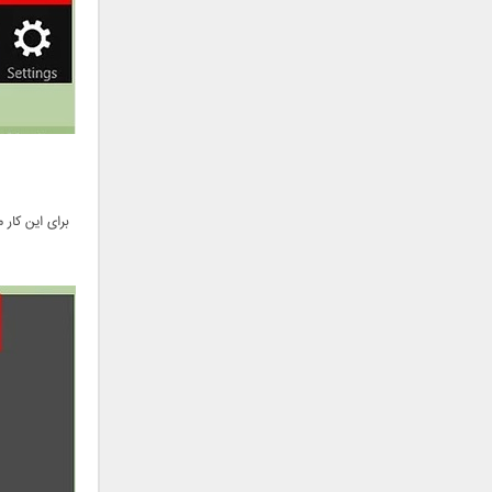
فریبرز خاتمی
فریدون آسرایی
قاسم افشار
کامران مولایی
کامران و هومن
کوروش صنعتی
مازیار فلاحی
ماهان بهرام خان
برای این کا
مجید اخشابی
مجید خراطها
مجید یحیایی
محسن ابراهیم زاده
محسن چاوشی
محسن یاحقی
محسن یگانه
محمد اصفهانی
محمدرضا هدایتی
محمد علیزاده