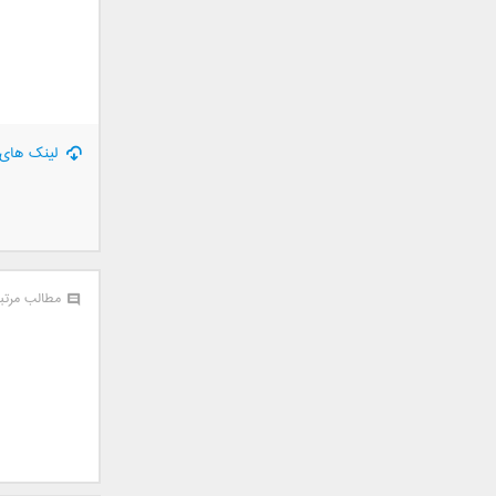
سامان جلیلی
سعید شهروز
سعید مدرس
سیامک عباسی
سیاوش قمصری
لینک های 
سیروان خسروی
سینا بهداد
سینا حجازی
سینا سرلک
شاهین جمشیدپور
مطالب مرتب
شهاب رمضان
شهرام شکوهی
علی ارشدی
علی اصحابی
علی بابا
علی باقری
علی پیشتاز