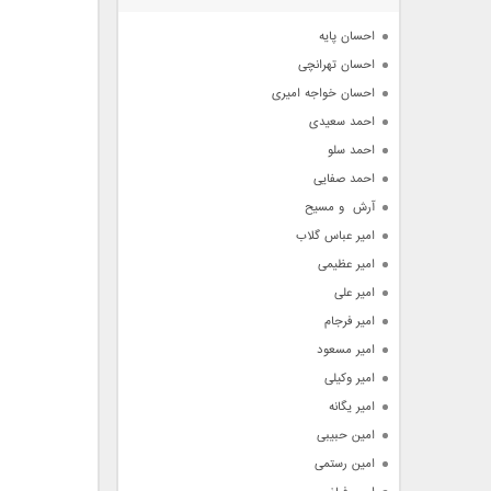
آرشیو
احسان پایه
احسان تهرانچی
احسان خواجه امیری
احمد سعیدی
احمد سلو
احمد صفایی
آرش  و مسیح
امیر عباس گلاب
امیر عظیمی
امیر علی
امیر فرجام
امیر مسعود
امیر وکیلی
امیر یگانه
امین حبیبی
امین رستمی