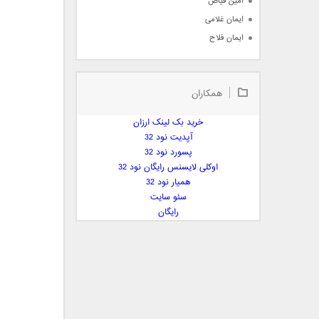
امین فیاض
ایمان غلامی
ایمان فلاح
بابک جهانبخش
بابک رادمنش
همکاران
بابک مافی
باراد
خرید بک لینک ارزان
بنیامین بهادری
آپدیت نود 32
بهراد شهریاری
پسورد نود 32
اوکلی لایسنس رایگان نود 32
بهنام صفوی
همیار نود 32
بهنام علمشاهی
سئو سایت
 پارسا صدیق
رایگان
پارسا چیلیک
پازل بند
پویا
پویا سالکی
پویان
پیمان زارعی