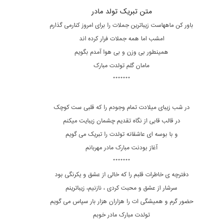
متن تبریک تولد مادر
باور کن ماههاست زیباترین جملات را برای امروز کنارمی گذارم
امشب اما همه جملات فرار کرده اند
همینطور بی وزن و بی هوا آمدم بگویم
مامان گلم تولدت مبارک
*******
در شب زیبای میلادت تمام وجودم را که قلبی ست کوچک
در قالب قابی از نگاه تقدیم چشمان زیبایت میکنم
و با بوسه ای عاشقانه تولدت را تبریک می گویم
آغاز بودنت مبارک مادر مهربانم
*******
دفترچه ی خاطرات قلبم را که خالی از عشق و یکرنگی بود
سرشار از عشق و محبت کردی ، نازنیم، زیباترینم
حضور گرم و همیشگی ات را هزاران هزار بار سپاس می گویم
تولدت مبارک مادر خوبم