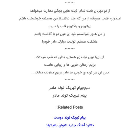
*******
از تو مهربان بابت تمام اذیت هایی بچگی معذرت میخواهم
امیدوارم قلبت هیچگاه از من گله مند نباشد.تا من همیشه خوشبخت باشم.
زیباترین و پاکترین قلب را داری..
و من هنوز نتوانستم ذره ای عین تو با گذشت باشم
عاشقت هستم، تولدت مبارک مادر خوبم!
*******
ای زیبا ترین ترانه ی هستی، بدان که شب میلادت
برایم ارمغان خوبی ها و زیبایی هاست
پس ای سر کرده ی خوبی ها مادر عزیزم میلادت مبارک …
*******
پیام تبریک تولد مادر
منبع:
پیام تبریک تولد مادر
Related Posts:
پیام تبریک تولد دوست
دانلود آهنگ جدید اشوان بنام تولد