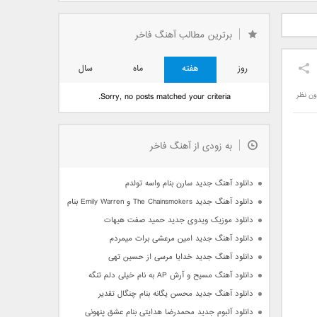
دید فرزاد
دانلود آهنگ جدید بهنام
دانلود آهنگ جدید علی
 آتیش
بانی بنام قرص قمر 2
یاسینی بنام دورترین نزدیک
برترین مطالب آهنگ فاخر
روز
هفته
ماه
سال
ون نظر
Sorry, no posts matched your criteria.
به زودی از آهنگ فاخر
دانلود آهنگ جدید سارن بنام واسه تولدم
دانلود آهنگ جدید The Chainsmokers و Emily Warren بنام Side Effects
دانلود موزیک ویدوی جدید حمید صفت هیهات
دانلود آهنگ جدید امین مرعشی برات میمردم
دانلود آهنگ جدید خدایا مرسی از حسین تهی
دانلود آهنگ مسیح و آرش AP به نام خیلی دلم تنگه
دانلود آهنگ جدید محسن یگانه بنام چنگال تقدیر
دانلود آلبوم جدید محمدرضا هدایتی بنام عشق پنهونی