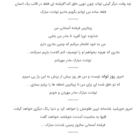
چه وقت دیگر گیتی تواند چون تویی خلق کند؟فرشته ای فقط در قالب یک انسان
فقط ساده می توانم بگویم مادرم تولدت مبارک
*******
زیباترین فرشته آسمانی من
خداوند تورا آفرید تا مادر من باشی
من به خود افتخار میکنم که چنین مادری دارم
مادری که هرچه بخواهم او را توصیف کنم کلامت یاریم نمیکنند…
تولدت مبارک مادر مهربانم
*******
روز تولد
امروز
توست و من هر روز بیش از پیش به این راز پی میبرم
که تو خلق شده ای برای من تا زیباترین لحظه ها را برایم بسازی …
تولدت مبارک مادر مهربان و خوبم
*******
امروز خورشید شادمانه‏ ترین طلوعش را خواهد کرد و دنیا رنگ دیگری خواهد گرفت
قلبها به مناسبت آمدنت خوشامد خواهند گفت
فرشته آسمانی سالروز زمینی شدنت مبارک …
*******