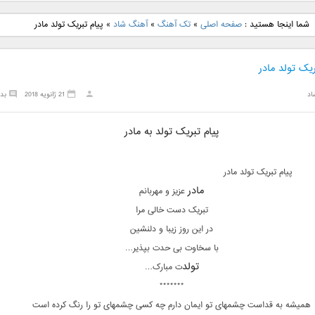
نگ جدید رضا
دانلود آهنگ جدید علی
دانلود آهنگ جدید مهدی
دانلود آهنگ ج
شما اینجا هستید :
صفحه اصلی
»
تک آهنگ
»
آهنگ شاد
»
پیام تبریک تولد مادر
بنام نگار
لهراسبی بنام صورت
یراحی بنام اسرار
فرزین بنام
ریک تولد مادر
اد
21 ژانویه 2018
بد
پیام تبریک تولد به مادر
پیام تبریک تولد مادر
مادر
عزیز و مهربانم
تبریک دست خالی مرا
در این روز زیبا و دلنشین
با سخاوت بی حدت بپذیر…
تولد
ت مبارک…
*******
همیشه به قداست چشمهای تو ایمان دارم چه کسی چشمهای تو را رنگ کرده است