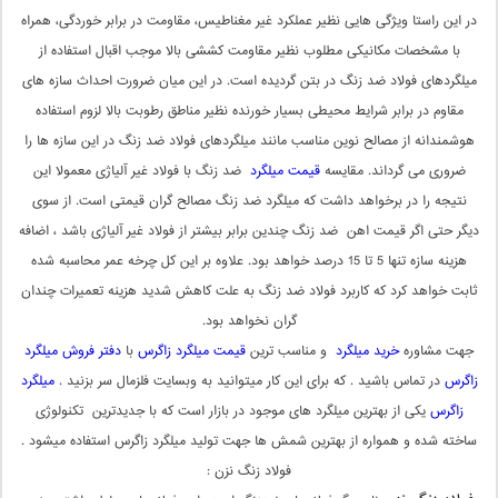
در این راستا ویژگی هایی نظیر عملکرد غیر مغناطیس، مقاومت در برابر خوردگی، همراه
با مشخصات مکانیکی مطلوب نظیر مقاومت کششی بالا موجب اقبال استفاده از
میلگردهای فولاد ضد زنگ در بتن گردیده است. در این میان ضرورت احداث سازه های
مقاوم در برابر شرایط محیطی بسیار خورنده نظیر مناطق رطوبت بالا لزوم استفاده
هوشمندانه از مصالح نوین مناسب مانند میلگردهای فولاد ضد زنگ در این سازه ها را
ضروری می گرداند. مقایسه
قیمت میلگرد
ضد زنگ با فولاد غیر آلیاژی معمولا این
نتیجه را در برخواهد داشت که میلگرد ضد زنگ مصالح گران قیمتی است. از سوی
دیگر حتی اگر قیمت اهن ضد زنگ چندین برابر بیشتر از فولاد غیر آلیاژی باشد ، اضافه
هزینه سازه تنها 5 تا 15 درصد خواهد بود. علاوه بر این کل چرخه عمر محاسبه شده
ثابت خواهد کرد که کاربرد فولاد ضد زنگ به علت کاهش شدید هزینه تعمیرات چندان
گران نخواهد بود.
جهت مشاوره
خرید میلگرد
و مناسب ترین
قیمت میلگرد زاگرس
با
دفتر فروش میلگرد
زاگرس
در تماس باشید . که برای این کار میتوانید به وبسایت فلزمال سر بزنید .
میلگرد
زاگرس
یکی از بهترین میلگرد های موجود در بازار است که با جدیدترین تکنولوژی
ساخته شده و همواره از بهترین شمش ها جهت تولید میلگرد زاگرس استفاده میشود .
فولاد زنگ نزن :