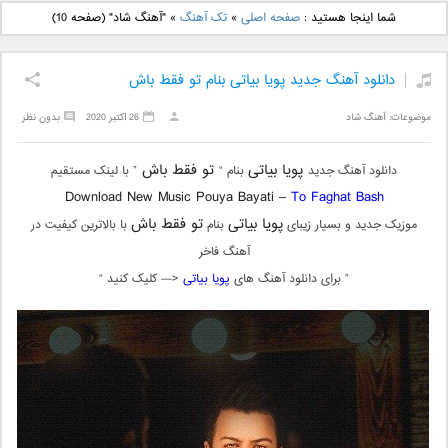
دانلود آهنگ جدید بهنام
دانلود آهنگ جدید علی
شما اینجا هستید :
صفحه اصلی
»
تک آهنگ
»
"آهنگ شاد"
(صفحه 10)
بانی بنام قرص قمر 2
یاسینی بنام دورترین نزدیک
دانلود آهنگ جدید پویا بیاتی بنام تو فقط باش
موضوعات:
آهنگ شاد
26 اکتبر 2020
بدون نظر
پویا بیاتی
تو فقط باش
دانلود آهنگ جدید
بنام “
” با لینک مستقیم
Download New Music Pouya Bayati –
To Faghat Bash
پویا بیاتی
تو فقط باش
موزیک جدید و بسیار زیبای
بنام
با بالاترین کیفیت در
آهنگ فاخر
” برای دانلود آهنگ های
پویا بیاتی
<— کلیک کنید “