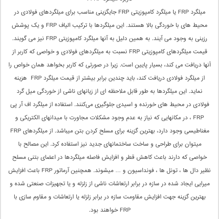
میلگرد FRP یا میلگرد کامپوزیتی FRP جایگزینی مناسب برای میلگردهای فولادی در
محیط های با خوردگی بالا هستند. این میلگردها با ترکیب الیاف FRP و یک پوشش
رزینی به وجود می آیند. به همین دلیل به آنها میلگرد کامپوزیتی FRP نیز می گویند.
قیمت میلگردهای کامپوزیتی FRP نسبت به میلگردهای فولادی و خواصی که کاربر از
آنها دریافت می کند، بسیار پایین است. زیرا در صورتی که کاربر بخواهد همان خواص را
از میلگرد فولادی دریافت کند، باید چندین برابر بیشتر از قیمت میلگرد FRP هزینه
نماید. این میلگردها به طور قابل ملاحظه ای از زیانهای ناشی از خوردگی میل گرد
فولادی در محیط های خورنده و اسیدی جلوگیری می‌کنند. استفاده از میلگرد اف آر پی
FRP ، در مکانهایی که نیاز به عدم وجود مشکلات مجاورت با میدانهای الکتریکی و
مغناطیسی وجود دارد، بهترین گزینه برای مسلح کردن بتن می­باشد. از میلگردهای FRP
می­توان برای طراحی و ساخت ساختمانهای جدید نیز استفاده کرد. این مصالح با
خواصی که دارند باعث کاهش قطر و افزایش فاصله میلگردها در اعضای بتنی مسلح
نظیر دال ها ، تونل ها ، فونداسیون و … می­شوند. همچنین آرماتور FRP باعث افزایش
میرایی ایجاد شده در سازه در برابر ارتعاشات ناشی از زلزله و یا تجهیزات صنعتی شده و
بهترین گزینه جهت افزایش مقاومت سازه در برابر زلزله یا ارتعاشات و مقاوم سازی با
FRP خواهند بود.