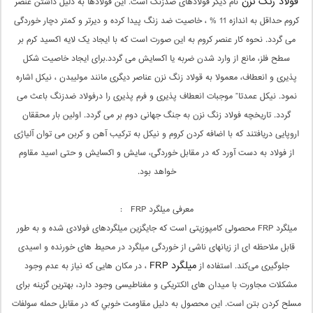
فولاد زنگ نزن
نام دیگر فولادهای ضدزنگ است. این فولادها به دلیل داشتن عنصر
کروم حداقل به اندازه 11 % ، خاصیت ضد زنگ پیدا کرده و دیرتر و کمتر دچار خوردگی
می گردد. نحوه کار عنصر کروم به این صورت است که با ایجاد یک لایه اکسید کرم بر
سطح فلز، مانع از وارد شدن ضربه یا اکسایش می گردد.برای ایجاد خاصیت شکل
پذیری و انعطاف، معمولا به قولاد زنگ نزن عناصر دیگری مانند مولیبدن ، نیکل اشاره
نمود. نیکل عمدتا” موجبات انعطاف پذیری و فرم پذیری را درفولاد ضدزنگ باعث می
گردد. تاریخچه فولاد زنگ نزن به جنگ جهانی دوم بر می گردد. اولین بار محققان
اروپایی دریافتند که با اضافه کردن کروم و نیکل به ترکیب آهن و کربن می توان آلیاژی
از فولاد به دست آورد که در مقابل خوردگی، سایش و اکسایش و حتی اسید مقاوم
خواهد بود.
معرفی میلگرد FRP :
میلگرد FRP محصولی کامپوزیتی است که جایگزین میلگردهای فولادی شده و به طور
قابل ملاحظه ای از زیانهای ناشی از خوردگی میلگرد در محیط های خورنده و اسیدی
میلگرد
FRP
جلوگیری می‌کند. استفاده از
، در مکان هایی که نیاز به عدم وجود
مشکلات مجاورت با میدان های الکتریکی و مغناطیسی وجود دارد، بهترین گزینه برای
مسلح کردن بتن است. این محصول به دليل مقاومت خوبي كه در مقابل حمله سولفات