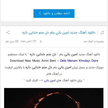
ادامه مطلب و دانلود
دانلود آهنگ جدید امین بانی بنام دل منم خدایی داره
موضوعات:
آهنگ شاد
7 اکتبر 2020
بدون نظر
امین بانی
دل منم خدایی داره
دانلود آهنگ جدید
بنام “
” با لینک مستقیم
Download New Music Amin Bani –
Dele Manam Khodayi Dare
امین بانی
دل منم خدایی داره
موزیک جدید و بسیار زیبای
بنام
با بالاترین کیفیت
در آهنگ فاخر
” برای دانلود آهنگ های
امین بانی
<— کلیک کنید “