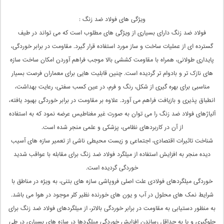
ویژگی های فولاد ضد زنگ :
فولاد ضد زنگ دارای بسیاری از ویژگی های مطلوب است که می تواند در طیف
گسترده ای از عملیات ساخت و ساز مورد استفاده قرار گیرد. مقاومت در برابر خوردگی،
پایداری طولانی، همراه با مقاومت کششی بالا موجب فراهم آوردن امکان ساخت سازه
های نازک تر و بادوام تر گردیده است. چنین قابلیت هایی برای معماران فرصت بسیار
مناسبی برای بهره گیری از شکل، رنگ و فرم، در عین کسب سفتی، رعایت بهداشت،
انطباق پذیری و بازیافت فراهم می آورد. علاوه بر مقاومت در برابر خوردگی بهبود یافته،
آلیاژهای فولاد ضد زنگ را می توان به صورت غیر مغناطیس عرضه نمود که به استفاده
از آن در کاربردهای نظامی، پزشکی و علمی منجر شده است.
شناخت تاثیرات اقتصادی، اجتماعی و زیست محیطی ناشی از تعمیر سازه های آسیب
دیده منجر به افزایش استفاده از میلگرد فولاد ضد زنگ برای مقابله با عواقب شدید
خوردگی گردیده است.
خوردگی میلگردهای فولادی علت اصلی فروپاشی سازه های بتنی، به ویژه در مناطق با
شرایط نمک های محلول در آب و یون های خورنده نظیر کلر موجود در هوا می باشد.
به منظور دستیابی به مقاومت در برابر خوردگی بالاتر، از میلگردهای فولاد ضد زنگ برای
جلوگیری و یا به حداقل رساندن افزایش خوردگی میلگردها در سازه های بسیاری در طی