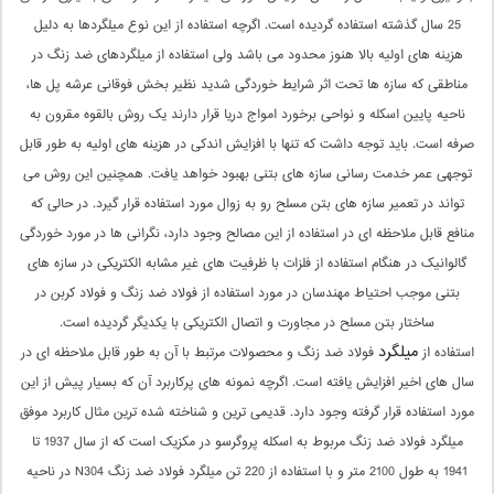
25 سال گذشته استفاده گردیده است. اگرچه استفاده از این نوع میلگردها به دلیل
هزینه های اولیه بالا هنوز محدود می باشد ولی استفاده از میلگردهای ضد زنگ در
مناطقی که سازه ها تحت اثر شرایط خوردگی شدید نظیر بخش فوقانی عرشه پل ها،
ناحیه پایین اسکله و نواحی برخورد امواج دریا قرار دارند یک روش بالقوه مقرون به
صرفه است. باید توجه داشت که تنها با افزایش اندکی در هزینه های اولیه به طور قابل
توجهی عمر خدمت رسانی سازه های بتنی بهبود خواهد یافت. همچنین این روش می
تواند در تعمیر سازه های بتن مسلح رو به زوال مورد استفاده قرار گیرد. در حالی که
منافع قابل ملاحظه ای در استفاده از این مصالح وجود دارد، نگرانی ها در مورد خوردگی
گالوانیک در هنگام استفاده از فلزات با ظرفیت های غیر مشابه الکتریکی در سازه های
بتنی موجب احتیاط مهندسان در مورد استفاده از فولاد ضد زنگ و فولاد کربن در
ساختار بتن مسلح در مجاورت و اتصال الکتریکی با یکدیگر گردیده است.
میلگرد
استفاده از
فولاد ضد زنگ و محصولات مرتبط با آن به طور قابل ملاحظه ای در
سال های اخیر افزایش یافته است. اگرچه نمونه های پرکاربرد آن که بسیار پیش از این
مورد استفاده قرار گرفته وجود دارد. قدیمی ترین و شناخته شده ترین مثال کاربرد موفق
میلگرد فولاد ضد زنگ مربوط به اسکله پروگرسو در مکزیک است که از سال 1937 تا
1941 به طول 2100 متر و با استفاده از 220 تن میلگرد فولاد ضد زنگ N304 در ناحیه