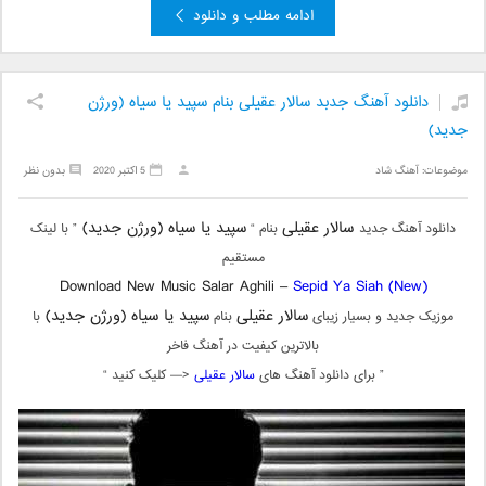
ادامه مطلب و دانلود
دانلود آهنگ جدبد سالار عقیلی بنام سپید یا سیاه (ورژن
جدید)
موضوعات:
آهنگ شاد
5 اکتبر 2020
بدون نظر
سالار عقیلی
سپید یا سیاه (ورژن جدید)
دانلود آهنگ جدید
بنام “
” با لینک
مستقیم
Download New Music Salar Aghili –
Sepid Ya Siah (New)
سالار عقیلی
سپید یا سیاه (ورژن جدید)
موزیک جدید و بسیار زیبای
بنام
با
بالاترین کیفیت در آهنگ فاخر
” برای دانلود آهنگ های
سالار عقیلی
<— کلیک کنید “