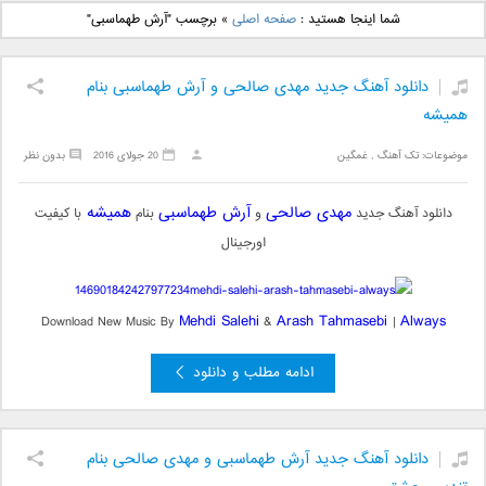
دانلود آهنگ جدید بهنام
دانلود آهنگ جدید علی
شما اینجا هستید :
صفحه اصلی
»
برچسب "آرش طهماسبی"
بانی بنام قرص قمر 2
یاسینی بنام دورترین نزدیک
دانلود آهنگ جدید مهدی صالحی و آرش طهماسبی بنام
همیشه
موضوعات:
تک آهنگ
,
غمگین
20 جولای 2016
بدون نظر
مهدی صالحی
آرش طهماسبی
همیشه
دانلود آهنگ جدید
و
بنام
با کیفیت
اورجینال
Mehdi Salehi
Arash Tahmasebi
Always
Download New Music By
&
|
ادامه مطلب و دانلود
دانلود آهنگ جدید آرش طهماسبی و مهدی صالحی بنام