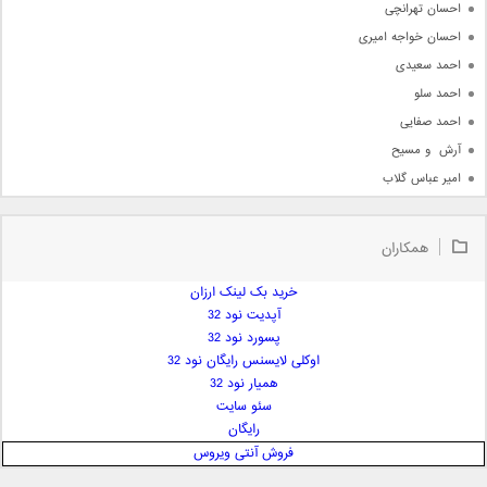
احسان تهرانچی
احسان خواجه امیری
احمد سعیدی
احمد سلو
احمد صفایی
آرش  و مسیح
امیر عباس گلاب
امیر عظیمی
امیر علی
همکاران
امیر فرجام
امیر مسعود
خرید بک لینک ارزان
آپدیت نود 32
امیر وکیلی
پسورد نود 32
امیر یگانه
اوکلی لایسنس رایگان نود 32
امین حبیبی
همیار نود 32
امین رستمی
سئو سایت
رایگان
امین فیاض
فروش آنتی ویروس
ایمان غلامی