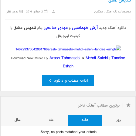
تندیس عشق
موضوعات:
تک آهنگ
,
غمگین
2 جولای 2016
بدون نظر
آرش طهماسبی
مهدی صالحی
تندیس عشق
دانلود آهنگ جدید
و
بنام
با
کیفیت اورجینال
Arash Tahmasebi
Mehdi Salehi
Tandise
Download New Music By
&
|
Eshgh
ادامه مطلب و دانلود
برترین مطالب آهنگ فاخر
روز
هفته
ماه
سال
Sorry, no posts matched your criteria.