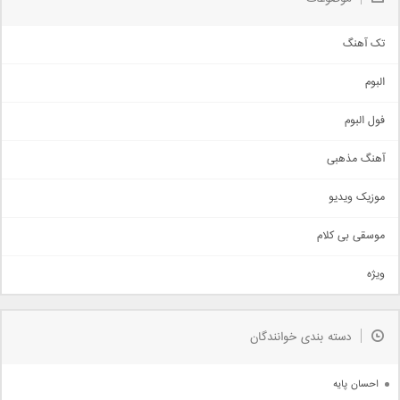
تک آهنگ
آهنگ شاد
البوم
غمگین
اجتماعی
فول البوم
آهنگ عاشقانه
آهنگ مذهبی
حماسی
اذری
موزیک ویدیو
سنتی
اهنگ بندرعباسی
موسقی بی کلام
تیتراژ
ویژه
دمو
مذهبی
به زودی
دسته بندی خوانندگان
جدیدترین ها
آرشیو
احسان پایه