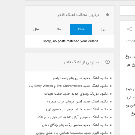
دید فرزاد
دانلود آهنگ جدید بهنام
دانلود آهنگ جدید علی
 آتیش
بانی بنام قرص قمر 2
یاسینی بنام دورترین نزدیک
برترین مطالب آهنگ فاخر
روز
هفته
ماه
سال
ون نظر
Sorry, no posts matched your criteria.
. دوغ
به زودی از آهنگ فاخر
غ هر
دانلود آهنگ جدید سارن بنام واسه تولدم
دانلود آهنگ جدید The Chainsmokers و Emily Warren بنام Side Effects
ن دوغ
دانلود موزیک ویدوی جدید حمید صفت هیهات
سنتی
دانلود آهنگ جدید امین مرعشی برات میمردم
ین رو
دانلود آهنگ جدید خدایا مرسی از حسین تهی
وغ
دانلود آهنگ مسیح و آرش AP به نام خیلی دلم تنگه
دانلود آهنگ جدید محسن یگانه بنام چنگال تقدیر
دانلود آلبوم جدید محمدرضا هدایتی بنام عشق پنهونی