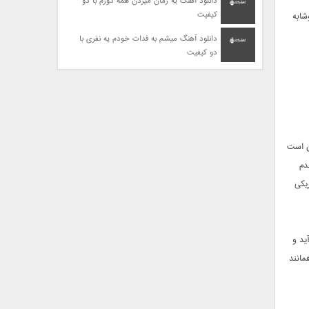
دانلود آهنگ یه زمان میزدن همه دورم با دو
کیفیت
شابه
دانلود آهنگ میشم به فدات خودم یه نفری با
دو کیفیت
ن است
دم
ریکی
ید و
مانند