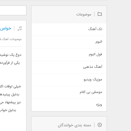
دانلود آلبوم جدید سیروان
دانلود آهنگ جدید علیرضا
دانلود آه
خسروی بنام مونولوگ
قربانی بنام خیال خوش
بهرام 
موضوعات
خواص 
تک آهنگ
آهنگ شاد
موضوعات:
آهنگ ش
البوم
غمگین
اجتماعی
فول البوم
دوغ یک نوشیدن
آهنگ عاشقانه
یکی از فرآورد
آهنگ مذهبی
حماسی
اذری
موزیک ویدیو
سنتی
خیلی اوقات اک
اهنگ بندرعباسی
موسقی بی کلام
بدلیل پیتیده
تیتراژ
نیز پیشنهاد می
ویژه
دمو
بدلیل خواب 
مذهبی
به زودی
دسته بندی خوانندگان
جدیدترین ها