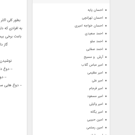
آرشیو
احسان پایه
احسان تهرانچی
بطور کلی اکثر
احسان خواجه امیری
به افرادی که دا
احمد سعیدی
باعث برخی بیم
احمد سلو
گاز د
احمد صفایی
آرش  و مسیح
نوشیدن د
امیر عباس گلاب
– دوغ دارای ویتامین های B و D 
امیر عظیمی
– دو
امیر علی
– دوغ هایی سن
امیر فرجام
امیر مسعود
امیر وکیلی
امیر یگانه
امین حبیبی
امین رستمی