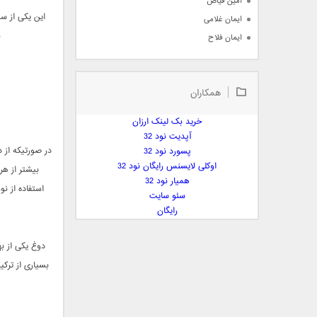
امین فیاض
این یکی از س
ایمان غلامی
ب
ایمان فلاح
بابک جهانبخش
بابک رادمنش
همکاران
بابک مافی
باراد
خرید بک لینک ارزان
بنیامین بهادری
آپدیت نود 32
بهراد شهریاری
در صورتیکه از 
پسورد نود 32
اوکلی لایسنس رایگان نود 32
بهنام صفوی
بیشتر از ه
همیار نود 32
بهنام علمشاهی
استفاده از ن
سئو سایت
 پارسا صدیق
رایگان
پارسا چیلیک
پازل بند
دوغ یکی از ب
پویا
بسیاری از ترکی
پویا سالکی
پویان
پیمان زارعی