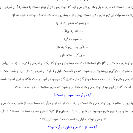
والاتی است که برای خیلی ها پیش می آید که نوشیدن دوغ بهتر است یا نوشابه؟ نوشیدن نو
اعث مضرات زیادی برای بدن است برخی از مهمترین مضرات مصرف نوشابه عبارتند از:
– پوسیده شدن دندانها
– ابتلا به چاقی
– سوء تغذیه
– تاثیر بد روی کلیه ها
– پوکی استخوان
دوغ های صنعتی و گاز دار استفاده نشود، نوشیدن دوغ که یک نوشیدنی قدیمی نزد ما ایرانیا
ر نوشیدنی دیگری پیشنهاد می شود. که در قسمت قبلی فواید نوشیدن دوغ عنوان شد. علت ع
وشیدنی های گاز دار مخصوصا دوغ گاز دار بدلیل گاز موجو در آنها نیست بلکه بدلیل اسید فسف
است که در این نوع نوشیدنی ها اضافه می شود که برای سلامتی بدن مضر است.
آیا دوغ ضد سرطان است؟
هترین و سالم ترین نوشیدنی ها است و به علت اینکه این فرآورده مستقیما از شیر بدست می آ
ب ها و پروتئین های موجود در شیر را دارد، بسیاری از کارشناسان تغذیه معتقد هستند دوغ ه
شیر می تواند دارای خاصیت ضد سرطانی باشد.
آیا بعد از غذا می توان دوغ خورد؟