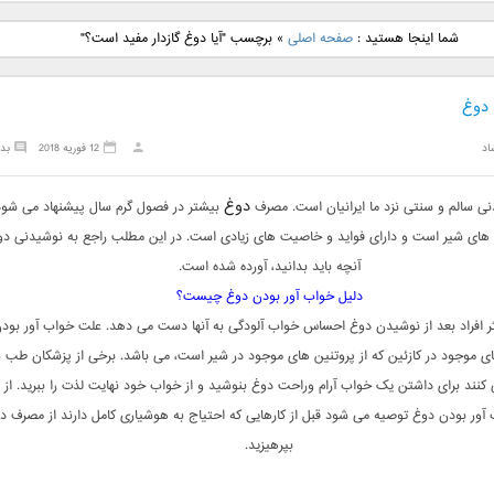
نگ جدید رضا
دانلود آهنگ جدید علی
دانلود آهنگ جدید مهدی
دانلود آهنگ ج
شما اینجا هستید :
صفحه اصلی
»
برچسب "آیا دوغ گازدار مفید است؟"
بنام نگار
لهراسبی بنام صورت
یراحی بنام اسرار
فرزین بنام
دوغ
اد
12 فوریه 2018
بد
دوغ
ی سالم و سنتی نزد ما ایرانیان است. مصرف
بیشتر در فصول گرم سال پیشنهاد می شود
ه های شیر است و دارای فواید و خاصیت های زیادی است. در این مطلب راجع به نوشیدنی دو
آنچه باید بدانید، آورده شده است.
دلیل خواب آور بودن دوغ چیست؟
ثر افراد بعد از نوشیدن دوغ احساس خواب آلودگی به آنها دست می دهد. علت خواب آور بود
ای موجود در کازئین که از پروتنین های موجود در شیر است، می باشد. برخی از پزشکان طب 
 کنند برای داشتن یک خواب آرام وراحت دوغ بنوشید و از خواب خود نهایت لذت را ببرید. از ا
آور بودن دوغ توصیه می شود قبل از کارهایی که احتیاج به هوشیاری کامل دارند از مصرف د
بپرهیزید.