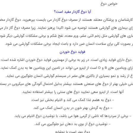
خواص دوغ
آیا دوغ گازدار مفید است؟
 کارشناسان و پزشکان معتقد هستند از مصرف دوغ گازدار می بایست بپرهیزید. دوغ گازدار م
رای بیماری های گوارشی هستند توصیه می شود اکیدا پرهیز نمایند. زیرا مصرف دوغ گاز دار می
اری های گوارشی مثل زخم اثنی عشر، ورم معده، نفخ شکم و برخی مشکلات گوارشی دیگر شود
ار بصورت کلی برای سلامت انسان ضرر دارد و باعث ایجاد برخی مشکلات گوارشی می شود.
فواید دوغ خوردن
وغ دارای فواید زیادی است. در زیر به برخی از مهمترین فواید دوغ خوردن اشاره شده است:
است از اینرو می تواند در تامین این ویتامین ها به بدن کمک نماید.
غ از رشد و نمو بسیاری از باکتری های مضر در سیستم گوارشی انسان جلوگیری می نماید.
تی خیلی بهتر از دوغ های صنعتی هستند بیشتر بدلیل احتمال آلودگی های میکروبی در بسته
آنها است. از اینرو سعی نمایید دوغ های سنتی را بیشتر استفاده نمایید.
– دوغ به هضم غذا کمک می کند و التیام بخش نیز است.
– دوغ به گردش بهتر خون در بدن انسان کمک می کند.
– برخی از سردردها که ناشی از گرمی هوا می باشد، با نوشیدن دوغ التیام می یابد.
– نوشیدن دوغ از بوی بد دهان نیز جلوگیری می کند.
دوغ بهتر است یا نوشابه