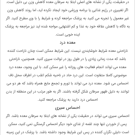
در حقیقت، یکی از نشانه های اصلی ابتلا به سرطان معده کاهش وزن بی دلیل است.
اگر تغییری در رژیم غذایی یا برنامه ورزشی خود ایجاد نکرده اید، اما روند کاهش وزن
غیر معمول را تجربه می کنید به پزشک مراجعه کرده و شرایط را با وی مطرح کنید. اگر
به ناگاه با کاهش علاقه خود به غذا و کم اشتهایی مواجه شده اید نیز مراجعه به پزشک
ایده خوبی است.
معده درد
ناراحتی معده شرایط خوشایندی نیست. این شرایط ممکن است چنان ناراحت کننده
باشد که مدت زمانی زیادی را در طول روز در توالت سپری کنید. همچنین، ناراحتی
معده می تواند انجام فعالیت های روزانه را غیر ممکن کند. با این وجود، معده درد
موضوعی کاملا متفاوت است. این درد حاد در ناحیه شکم اغلب در اطراف محل ناف
احساس می شود. معده درد می تواند با تورم و تجمع مایع همراه باشد که هر دو می
توانند به دلیل ظهور سرطان شکل گرفته باشند. اگر به طور مرتب در این منطقه از بدن
احساس درد دارید به پزشک مراجعه کنید.
احساس سیری
احساس سیری می تواند در حقیقت یکی از نشانه های ابتلا به سرطان معده باشد. اگر
پس از خوردن تنها چند لقمه از غذای خود دیگر احساس گرسنگی نمی کنید، ممکن
است دلیلی نگران کننده در پس این شرایط وجود داشته باشد. با پزشک در این زمینه