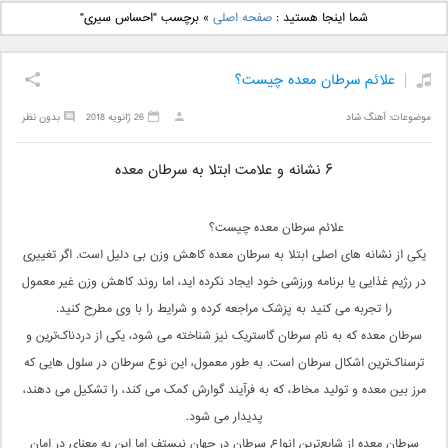
دانلود آهنگ جدید بهنام
دانلود آهنگ جدید علی
شما اینجا هستید :
صفحه اصلی
»
برچسب "احساس سیری"
بانی بنام قرص قمر 2
یاسینی بنام دورترین نزدیک
علائم سرطان معده چیست؟
موضوعات:
آهنگ شاد
26 ژانویه 2018
بدون نظر
۶ نشانه و علامت ابتلا به سرطان معده
علائم سرطان معده چیست؟
یکی از نشانه های اصلی ابتلا به سرطان معده کاهش وزن بی دلیل است. اگر تغییری
در رژیم غذایی یا برنامه ورزشی خود ایجاد نکرده اید، اما روند کاهش وزن غیر معمول
را تجربه می کنید به پزشک مراجعه کرده و شرایط را با وی مطرح کنید.
سرطان معده که به نام سرطان گاستریک نیز شناخته می شود، یکی از دردناک‌ترین و
ترسناک‌ترین اشکال سرطان است. به طور معمول، این نوع سرطان در سلول هایی که
مرز بین معده و تولید مخاط، که به فرآیند گوارش کمک می کند، را تشکیل می دهند،
پدیدار می شود.
سرطان معده از شایع‌ترین انواع سرطان در جهان نیستف اما این به معنای در امان