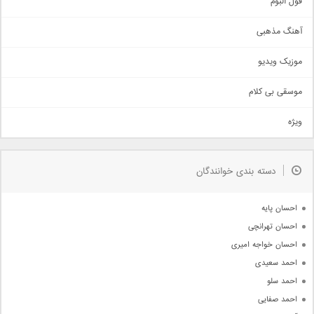
اجتماعی
فول البوم
آهنگ عاشقانه
آهنگ مذهبی
حماسی
اذری
موزیک ویدیو
سنتی
اهنگ بندرعباسی
موسقی بی کلام
تیتراژ
ویژه
دمو
مذهبی
به زودی
دسته بندی خوانندگان
جدیدترین ها
آرشیو
احسان پایه
احسان تهرانچی
احسان خواجه امیری
احمد سعیدی
احمد سلو
احمد صفایی