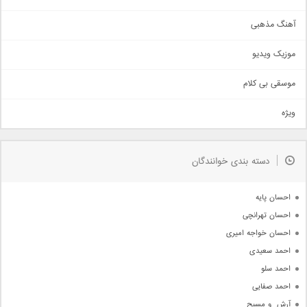
آهنگ عاشقانه
آهنگ مذهبی
حماسی
اذری
موزیک ویدیو
سنتی
اهنگ بندرعباسی
موسقی بی کلام
تیتراژ
ویژه
دمو
مذهبی
به زودی
دسته بندی خوانندگان
جدیدترین ها
آرشیو
احسان پایه
احسان تهرانچی
احسان خواجه امیری
احمد سعیدی
احمد سلو
احمد صفایی
آرش  و مسیح