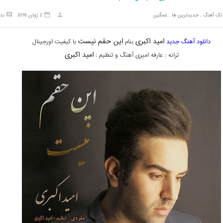
تک آهنگ
,
جدیدترین ها
,
غمگین
2 ژوئن 2016
بد
امید اکبری
این حقم نیست
دانلود آهنگ جدید
بنام
با کیفیت اورجینال
امید اکبری
ترانه : عارفه امیری آهنگ و تنظیم :