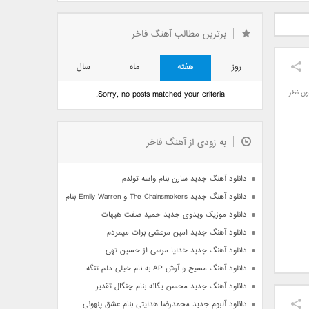
دید فرزاد
دانلود آهنگ جدید بهنام
دانلود آهنگ جدید علی
 آتیش
بانی بنام قرص قمر 2
یاسینی بنام دورترین نزدیک
برترین مطالب آهنگ فاخر
روز
هفته
ماه
سال
ون نظر
Sorry, no posts matched your criteria.
به زودی از آهنگ فاخر
دانلود آهنگ جدید سارن بنام واسه تولدم
دانلود آهنگ جدید The Chainsmokers و Emily Warren بنام Side Effects
دانلود موزیک ویدوی جدید حمید صفت هیهات
دانلود آهنگ جدید امین مرعشی برات میمردم
دانلود آهنگ جدید خدایا مرسی از حسین تهی
دانلود آهنگ مسیح و آرش AP به نام خیلی دلم تنگه
دانلود آهنگ جدید محسن یگانه بنام چنگال تقدیر
دانلود آلبوم جدید محمدرضا هدایتی بنام عشق پنهونی