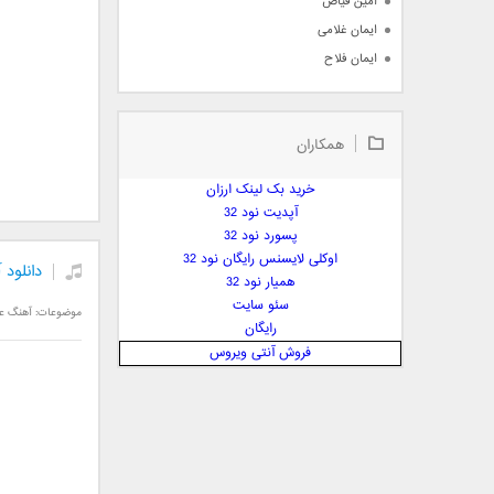
امین فیاض
ایمان غلامی
ایمان فلاح
بابک جهانبخش
بابک رادمنش
همکاران
بابک مافی
باراد
خرید بک لینک ارزان
بنیامین بهادری
آپدیت نود 32
بهراد شهریاری
پسورد نود 32
اوکلی لایسنس رایگان نود 32
بهنام صفوی
دانلود 
همیار نود 32
بهنام علمشاهی
سئو سایت
موضوعات:
آهنگ عا
 پارسا صدیق
رایگان
پارسا چیلیک
فروش آنتی ویروس
پازل بند
پویا
پویا سالکی
پویان
پیمان زارعی