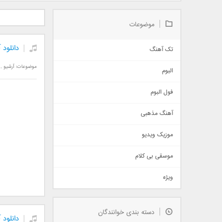
دانلود آلبوم جدید سیروان
دانلود آهنگ جدید علیرضا
دانلود آه
خسروی بنام مونولوگ
قربانی بنام خیال خوش
بهرام 
موضوعات
دانلود 
تک آهنگ
آهنگ شاد
موضوعات:
آرشیو
,
البوم
غمگین
اجتماعی
فول البوم
آهنگ عاشقانه
آهنگ مذهبی
حماسی
اذری
موزیک ویدیو
سنتی
اهنگ بندرعباسی
موسقی بی کلام
تیتراژ
ویژه
دمو
مذهبی
به زودی
دسته بندی خوانندگان
جدیدترین ها
دانلود