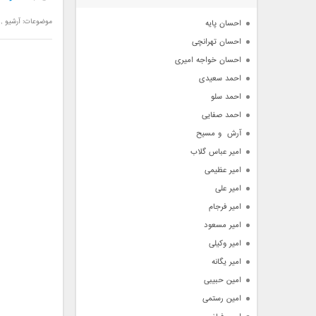
آرشیو
موضوعات:
آرشیو
,
احسان پایه
احسان تهرانچی
احسان خواجه امیری
احمد سعیدی
احمد سلو
احمد صفایی
آرش  و مسیح
امیر عباس گلاب
امیر عظیمی
امیر علی
امیر فرجام
امیر مسعود
امیر وکیلی
امیر یگانه
امین حبیبی
امین رستمی