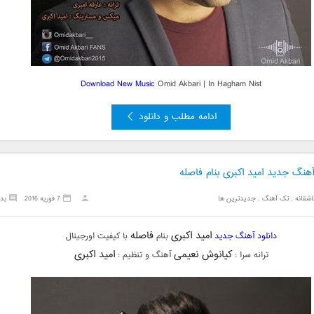
Download New Music
Omid Akbari | In Hagham Nist
ادامه مطلب و دانلود
آهنگ جدید امید اکبری بنام فاصله
شقانه
,
تک آهنگ
,
جدیدترین ها
7 فوریه 2016
بد
امید اکبری
فاصله
دانلود آهنگ جدید
بنام
با کیفیت اورجینال
کیانوش نعیمی
امید اکبری
ترانه سرا :
آهنگ و تنظیم :