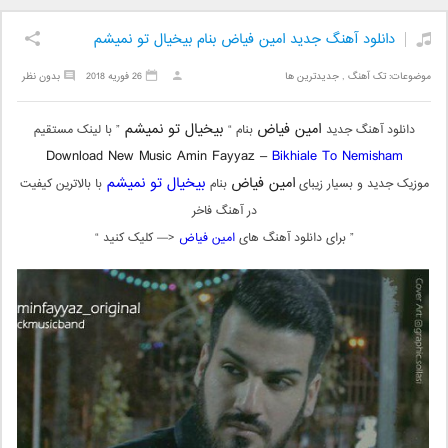
دانلود آهنگ جدید امین فیاض بنام بیخیال تو نمیشم
موضوعات:
تک آهنگ
,
جدیدترین ها
26 فوریه 2018
بدون نظر
امین فیاض
بیخیال تو نمیشم
دانلود آهنگ جدید
بنام “
” با لینک مستقیم
Download New Music Amin Fayyaz –
Bikhiale To Nemisham
امین فیاض
بیخیال تو نمیشم
موزیک جدید و بسیار زیبای
بنام
با بالاترین کیفیت
در آهنگ فاخر
” برای دانلود آهنگ های
امین فیاض
<— کلیک کنید “