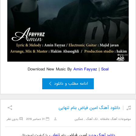
Download New Music By
Amin Fayyaz
|
Soal
ادامه مطلب و دانلود
دانلود آهنگ امین فیاض بنام تنهایی
موضوعات:
آهنگ عاشقانه
,
تک آهنگ
,
غمگین
31 دسامبر 2016
بدون نظر
امین فیاض
تنهایی
دانلود آهنگ جدید
بنام
با کیفیت اورجینال