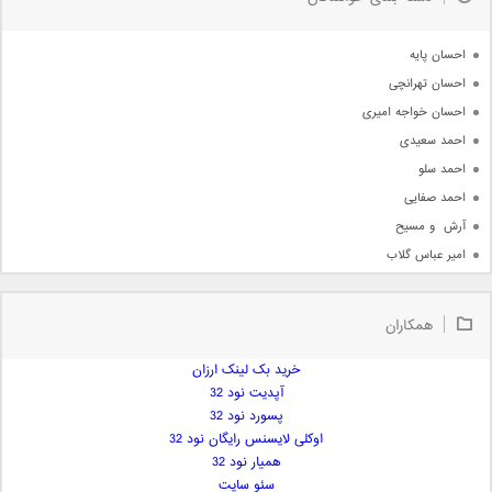
جدیدترین ها
آرشیو
احسان پایه
احسان تهرانچی
احسان خواجه امیری
احمد سعیدی
احمد سلو
احمد صفایی
آرش  و مسیح
امیر عباس گلاب
امیر عظیمی
امیر علی
همکاران
امیر فرجام
امیر مسعود
خرید بک لینک ارزان
آپدیت نود 32
امیر وکیلی
پسورد نود 32
امیر یگانه
اوکلی لایسنس رایگان نود 32
امین حبیبی
همیار نود 32
امین رستمی
سئو سایت