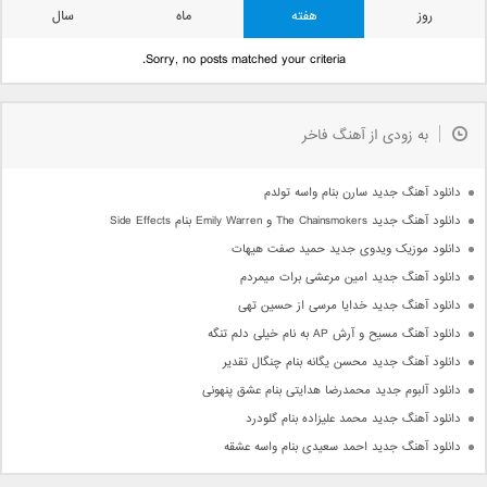
روز
هفته
ماه
سال
Sorry, no posts matched your criteria.
به زودی از آهنگ فاخر
دانلود آهنگ جدید سارن بنام واسه تولدم
دانلود آهنگ جدید The Chainsmokers و Emily Warren بنام Side Effects
دانلود موزیک ویدوی جدید حمید صفت هیهات
دانلود آهنگ جدید امین مرعشی برات میمردم
دانلود آهنگ جدید خدایا مرسی از حسین تهی
دانلود آهنگ مسیح و آرش AP به نام خیلی دلم تنگه
دانلود آهنگ جدید محسن یگانه بنام چنگال تقدیر
دانلود آلبوم جدید محمدرضا هدایتی بنام عشق پنهونی
دانلود آهنگ جدید محمد علیزاده بنام گلودرد
دانلود آهنگ جدید احمد سعیدی بنام واسه عشقه