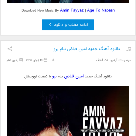
Amin Fayyaz
Age To Nabash
Download New Music By
|
ادامه مطلب و دانلود
دانلود آهنگ جدید امین فیاض بنام برو
موضوعات:
آرشیو
,
تک آهنگ
19 ژوئن 2016
بدون نظر
امین فیاض
دانلود آهنگ جدید
بنام
برو
با کیفیت اورجینال