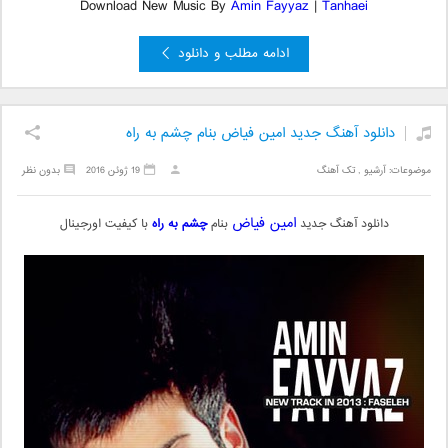
Download New Music By
Amin Fayyaz
|
Tanhaei
ادامه مطلب و دانلود
دانلود آهنگ جدید امین فیاض بنام چشم به راه
موضوعات:
آرشیو
,
تک آهنگ
19 ژوئن 2016
بدون نظر
امین فیاض
دانلود آهنگ جدید
بنام
چشم به راه
با کیفیت اورجینال