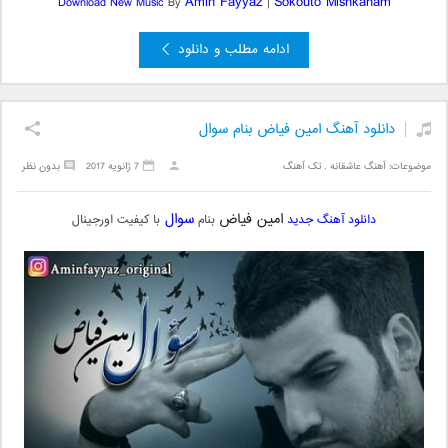
Amin Fayyaz
Sokouto Mishkanam
Download New Music
By
|
ادامه مطلب و دانلود
دانلود آهنگ امین فیاض بنام سوال
موضوعات:
آهنگ عاشقانه
,
تک آهنگ
7 ژانویه 2017
بدون نظر
امین فیاض
سوال
دانلود آهنگ جدید
بنام
با کیفیت اورجینال