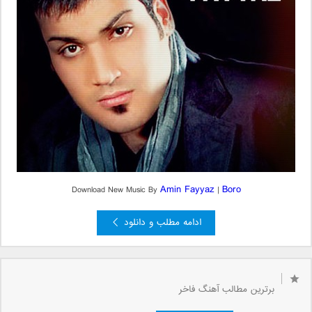
Amin Fayyaz
Boro
Download New Music By
|
ادامه مطلب و دانلود
قبلی »
»
...
5
4
3
2
صفحه 1 از 9
1
برترین مطالب آهنگ فاخر