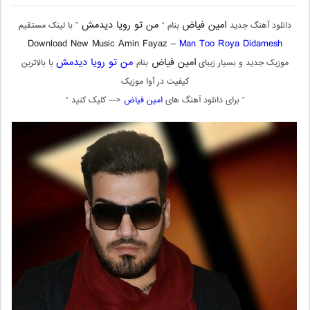
امین فیاض
من تو رویا دیدمش
دانلود آهنگ جدید
بنام “
” با لینک مستقیم
Download New Music Amin Fayaz –
Man Too Roya Didamesh
امین فیاض
من تو رویا دیدمش
موزیک جدید و بسیار زیبای
بنام
با بالاترین
کیفیت در آوا موزیک
” برای دانلود آهنگ های
امین فیاض
<— کلیک کنید “