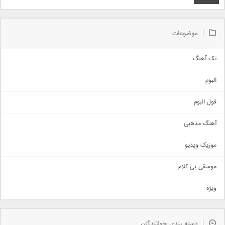
موضوعات
تک آهنگ
آهنگ شاد
البوم
غمگین
اجتماعی
فول البوم
آهنگ عاشقانه
آهنگ مذهبی
حماسی
اذری
موزیک ویدیو
سنتی
اهنگ بندرعباسی
موسقی بی کلام
تیتراژ
ویژه
دمو
مذهبی
به زودی
دسته بندی خوانندگان