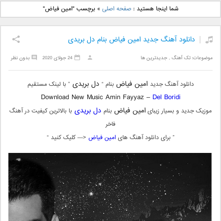
دانلود آهنگ جدید بهنام
دانلود آهنگ جدید علی
شما اینجا هستید :
صفحه اصلی
»
برچسب "امین فیاض"
بانی بنام قرص قمر 2
یاسینی بنام دورترین نزدیک
دانلود آهنگ جدید امین فیاض بنام دل بریدی
موضوعات:
تک آهنگ
,
جدیدترین ها
24 جولای 2020
بدون نظر
امین فیاض
دل بریدی
دانلود آهنگ جدید
بنام “
” با لینک مستقیم
Download New Music Amin Fayyaz –
Del Boridi
امین فیاض
دل بریدی
موزیک جدید و بسیار زیبای
بنام
با بالاترین کیفیت در آهنگ
فاخر
” برای دانلود آهنگ های
امین فیاض
<— کلیک کنید “