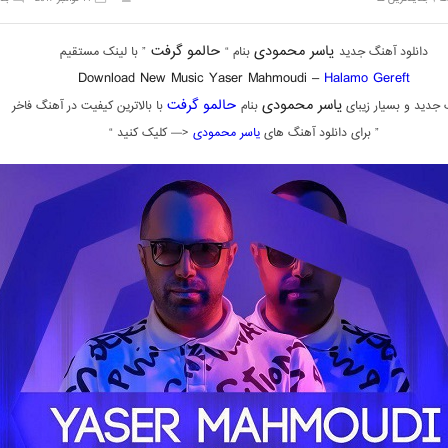
یاسر محمودی
حالمو گرفت
دانلود آهنگ جدید
بنام “
” با لینک مستقیم
Download New Music Yaser Mahmoudi –
Halamo Gereft
یاسر محمودی
حالمو گرفت
جدید و بسیار زیبای
بنام
با بالاترین کیفیت در آهنگ فاخر
” برای دانلود آهنگ های
یاسر محمودی
<— کلیک کنید “