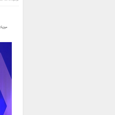
سامان جلیلی
سعید شهروز
سعید مدرس
سیامک عباسی
موزیک 
سیاوش قمصری
سیروان خسروی
سینا بهداد
سینا حجازی
سینا سرلک
شاهین جمشیدپور
شهاب رمضان
شهرام شکوهی
علی ارشدی
علی اصحابی
علی بابا
علی باقری
علی پیشتاز