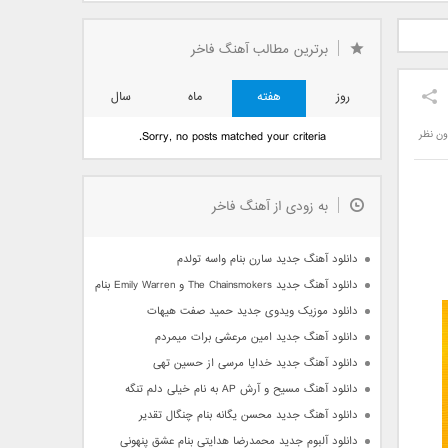
دید فرزاد
دانلود آهنگ جدید بهنام
دانلود آهنگ جدید علی
 آتیش
بانی بنام قرص قمر 2
یاسینی بنام دورترین نزدیک
برترین مطالب آهنگ فاخر
روز
هفته
ماه
سال
ون نظر
Sorry, no posts matched your criteria.
به زودی از آهنگ فاخر
دانلود آهنگ جدید سارن بنام واسه تولدم
دانلود آهنگ جدید The Chainsmokers و Emily Warren بنام Side Effects
دانلود موزیک ویدوی جدید حمید صفت هیهات
دانلود آهنگ جدید امین مرعشی برات میمردم
دانلود آهنگ جدید خدایا مرسی از حسین تهی
دانلود آهنگ مسیح و آرش AP به نام خیلی دلم تنگه
دانلود آهنگ جدید محسن یگانه بنام چنگال تقدیر
دانلود آلبوم جدید محمدرضا هدایتی بنام عشق پنهونی