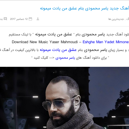
 آهنگ جدید یاسر محمودی بنام عشق من یادت میمونه
گ
,
جدیدترین ها
12 دسامبر 2017
بد
یاسر محمودی
عشق من یادت میمونه
نلود آهنگ جدید
بنام “
” با لینک مستقیم
Download New Music Yaser Mahmoudi –
Eshghe Man Yadet Mimone
یاسر محمودی
عشق من یادت میمونه
و بسیار زیبای
بنام
با بالاترین کیفیت در آهنگ ف
” برای دانلود آهنگ های
یاسر محمودی
<— کلیک کنید “