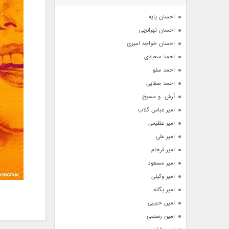
آرشیو
احسان پایه
احسان تهرانچی
احسان خواجه امیری
احمد سعیدی
احمد سلو
احمد صفایی
آرش  و مسیح
امیر عباس گلاب
امیر عظیمی
امیر علی
امیر فرجام
امیر مسعود
امیر وکیلی
امیر یگانه
امین حبیبی
امین رستمی