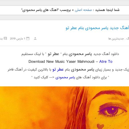
نگ جدید رضا
دانلود آهنگ جدید علی
دانلود آهنگ جدید مهدی
دانلود آهنگ ج
شما اینجا هستید :
صفحه اصلی
»
برچسب "اهنگ های یاسر محمودی"
بنام نگار
لهراسبی بنام صورت
یراحی بنام اسرار
فرزین بنام
 آهنگ جدید یاسر محمودی بنام عطر تو
گ
,
جدیدترین ها
1 مارس 2019
بد
یاسر محمودی
عطر تو
دانلود آهنگ جدید
بنام “
” با لینک مستقیم
Download New Music Yaser Mahmoudi –
Atre To
یاسر محمودی
عطر تو
یک جدید و بسیار زیبای
بنام
با بالاترین کیفیت در آهنگ فاخر
” برای دانلود آهنگ های
یاسر محمودی
<— کلیک کنید “