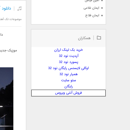
امین فیاض
دانلود
ایمان غلامی
ایمان فلاح
موضوعات:
تک آهن
بابک جهانبخش
بابک رادمنش
دا
همکاران
بابک مافی
باراد
خرید بک لینک ارزان
موزیک جدید 
بنیامین بهادری
آپدیت نود 32
بهراد شهریاری
پسورد نود 32
اوکلی لایسنس رایگان نود 32
بهنام صفوی
همیار نود 32
بهنام علمشاهی
سئو سایت
 پارسا صدیق
رایگان
پارسا چیلیک
فروش آنتی ویروس
پازل بند
پویا
پویا سالکی
پویان
پیمان زارعی