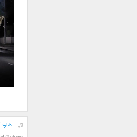
جمشید
حامد پهلان
حامد زمانی
حامد محضرنیا
حبیب
حسین توکلی
حمید اصغری
حمید طالب زاده
حمید عسکری
رامین بی باک
رستاک
رضا شیری
رضا صادقی
رضا یزدانی
روزبه نعمت الهی
دانلود
زانیار خسروی
سالار عقیلی
موضوعات:
تک آهن