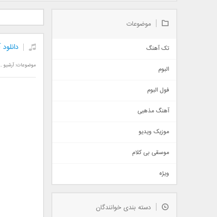
دانلود آلبوم جدید سیروان
دانلود آهنگ جدید علیرضا
دانلود آه
خسروی بنام مونولوگ
قربانی بنام خیال خوش
بهرام 
موضوعات
دانلود
تک آهنگ
آهنگ شاد
موضوعات:
آرشیو
,
البوم
غمگین
اجتماعی
فول البوم
آهنگ عاشقانه
آهنگ مذهبی
حماسی
اذری
موزیک ویدیو
سنتی
اهنگ بندرعباسی
موسقی بی کلام
تیتراژ
ویژه
دمو
مذهبی
به زودی
دسته بندی خوانندگان
جدیدترین ها