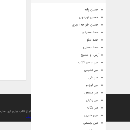
آرشیو
احسان پایه
احسان تهرانچی
احسان خواجه امیری
احمد سعیدی
احمد سلو
احمد صفایی
آرش  و مسیح
امیر عباس گلاب
امیر عظیمی
امیر علی
امیر فرجام
امیر مسعود
امیر وکیلی
آهنگ من
امیر یگانه
تمام حقوق مادی , معنوی , مطالب و طرح قالب برای این سا
امین حبیبی
بهینه سازی و صعود توسط بهترین
بک لینک
امین رستمی