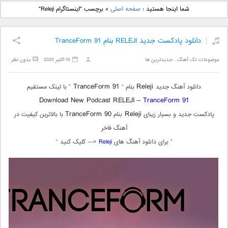
دانلود آهنگ جدید بهنام
دانلود آهنگ جدید علی
شما اینجا هستید :
صفحه اصلی
»
برچسب "اینستاگرام Releji"
بانی بنام قرص قمر 2
یاسینی بنام دورترین نزدیک
دانلود پادکست جدید RELEJI بنام TranceForm 91
موضوعات:
تک آهنگ
,
جدیدترین ها
10 اکتبر 2020
بدون نظر
TranceForm 91
Releji
دانلود آهنگ جدید
بنام “
” با لینک مستقیم
Download New Podcast RELEJI –
TranceForm 91
TranceForm 90
Releji
پادکست جدید و بسیار زیبای
بنام
با بالاترین کیفیت در
آهنگ فاخر
” برای دانلود آهنگ های
Releji
<— کلیک کنید “