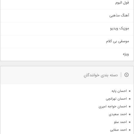
اجتماعی
فول البوم
آهنگ عاشقانه
آهنگ مذهبی
حماسی
اذری
موزیک ویدیو
سنتی
اهنگ بندرعباسی
موسقی بی کلام
تیتراژ
ویژه
دمو
مذهبی
به زودی
دسته بندی خوانندگان
جدیدترین ها
آرشیو
احسان پایه
احسان تهرانچی
احسان خواجه امیری
احمد سعیدی
احمد سلو
احمد صفایی