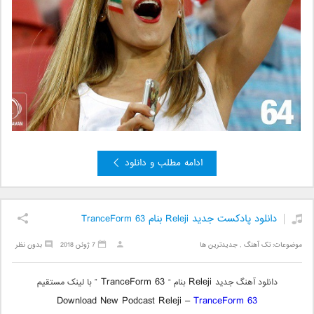
ادامه مطلب و دانلود
دانلود پادکست جدید Releji بنام TranceForm 63
موضوعات:
تک آهنگ
,
جدیدترین ها
7 ژوئن 2018
بدون نظر
TranceForm 63
Releji
دانلود آهنگ جدید
بنام “
” با لینک مستقیم
Download New Podcast Releji –
TranceForm 63