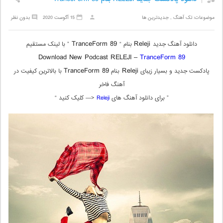
موضوعات:
تک آهنگ
,
جدیدترین ها
15 آگوست 2020
بدون نظر
TranceForm 89
Releji
دانلود آهنگ جدید
بنام “
” با لینک مستقیم
Download New Podcast RELEJI –
TranceForm 89
TranceForm 89
Releji
پادکست جدید و بسیار زیبای
بنام
با بالاترین کیفیت در
آهنگ فاخر
” برای دانلود آهنگ های
Releji
<— کلیک کنید “