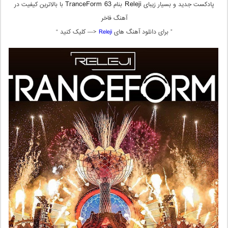
TranceForm 63
Releji
پادکست جدید و بسیار زیبای
بنام
با بالاترین کیفیت در
آهنگ فاخر
” برای دانلود آهنگ های
Releji
<— کلیک کنید “