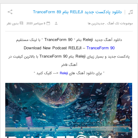
دانلود پادکست جدید RELEJI بنام TranceForm 89
موضوعات:
تک آهنگ
,
جدیدترین ها
8 سپتامبر 2020
بدون نظر
TranceForm 90
Releji
دانلود آهنگ جدید
بنام “
” با لینک مستقیم
Download New Podcast RELEJI –
TranceForm 90
TranceForm 90
Releji
پادکست جدید و بسیار زیبای
بنام
با بالاترین کیفیت در
آهنگ فاخر
” برای دانلود آهنگ های
Releji
<— کلیک کنید “