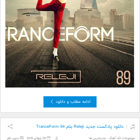
ادامه مطلب و دانلود
دانلود پادکست جدید Releji بنام TranceForm 64
موضوعات:
تک آهنگ
,
جدیدترین ها
29 جولای 2018
بدون نظر