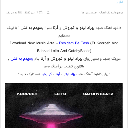
تش
موضوعات:
تک آهنگ
,
جدیدترین ها
17 می 2020
بدون نظر
بهزاد لیتو و کوروش
آرتا
رسیدم به تش
دانلود آهنگ جدید
و
بنام “
” با لینک
مستقیم
Download New Music Arta –
Residam Be Tash
(Ft Koorosh And
Behzad Leito And CatchyBeatz)
بهزاد لیتو و کوروش و آرتا
رسیدم به تش
موزیک جدید و بسیار زیبای
بنام
با
بالاترین کیفیت در آهنگ فاخر
” برای دانلود آهنگ های
بهزاد لیتو
و
آرتا
و
کوروش
<— کلیک کنید “