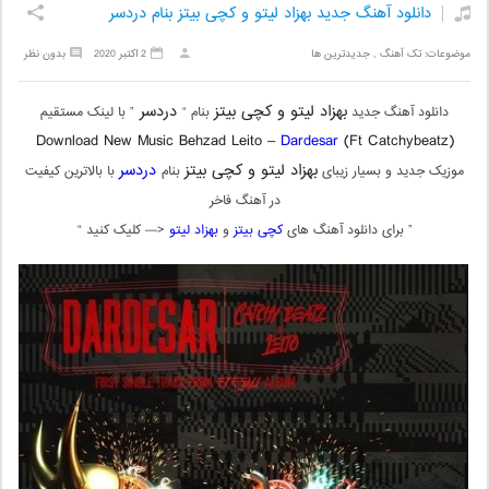
دانلود آهنگ جدید بهزاد لیتو و کچی بیتز بنام دردسر
موضوعات:
تک آهنگ
,
جدیدترین ها
2 اکتبر 2020
بدون نظر
بهزاد لیتو و کچی بیتز
دردسر
دانلود آهنگ جدید
بنام “
” با لینک مستقیم
Download New Music
Behzad Leito –
Dardesar
(Ft Catchybeatz)
بهزاد لیتو و کچی بیتز
دردسر
موزیک جدید و بسیار زیبای
بنام
با بالاترین کیفیت
در آهنگ فاخر
” برای دانلود آهنگ های
کچی بیتز
و
بهزاد لیتو
<— کلیک کنید “