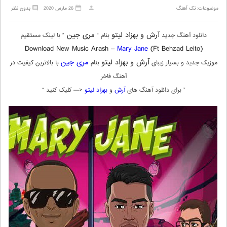
موضوعات:
تک آهنگ
26 مارس 2020
بدون نظر
آرش و بهزاد لیتو
مری جین
دانلود آهنگ جدید
بنام “
” با لینک مستقیم
Download New Music
Arash –
Mary Jane
(Ft Behzad Leito)
آرش و بهزاد لیتو
مری جین
موزیک جدید و بسیار زیبای
بنام
با بالاترین کیفیت در
آهنگ فاخر
” برای دانلود آهنگ های
آرش
و
بهزاد لیتو
<— کلیک کنید “