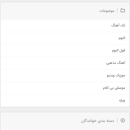
موضوعات
تک آهنگ
آهنگ شاد
البوم
غمگین
اجتماعی
فول البوم
آهنگ عاشقانه
آهنگ مذهبی
حماسی
اذری
موزیک ویدیو
سنتی
اهنگ بندرعباسی
موسقی بی کلام
تیتراژ
ویژه
دمو
مذهبی
به زودی
دسته بندی خوانندگان
جدیدترین ها
آرشیو