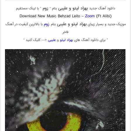
بهزاد لیتو و علیبی
زوم
دانلود آهنگ جدید
بنام “
” با لینک مستقیم
Download New Music Behzad Leito –
Zoom
(Ft Alibi)
بهزاد لیتو و علیبی
زوم
موزیک جدید و بسیار زیبای
بنام
با بالاترین کیفیت در آهنگ
فاخر
” برای دانلود آهنگ های
بهزاد لیتو
و
علیبی
<— کلیک کنید “