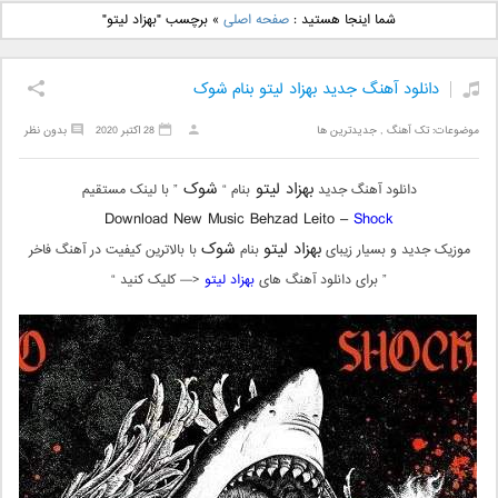
دانلود آهنگ جدید بهنام
دانلود آهنگ جدید علی
شما اینجا هستید :
صفحه اصلی
»
برچسب "بهزاد لیتو"
بانی بنام قرص قمر 2
یاسینی بنام دورترین نزدیک
دانلود آهنگ جدید بهزاد لیتو بنام شوک
موضوعات:
تک آهنگ
,
جدیدترین ها
28 اکتبر 2020
بدون نظر
بهزاد لیتو
شوک
دانلود آهنگ جدید
بنام “
” با لینک مستقیم
Download New Music
Behzad Leito –
Shock
بهزاد لیتو
شوک
موزیک جدید و بسیار زیبای
بنام
با بالاترین کیفیت در آهنگ فاخر
” برای دانلود آهنگ های
بهزاد لیتو
<— کلیک کنید “