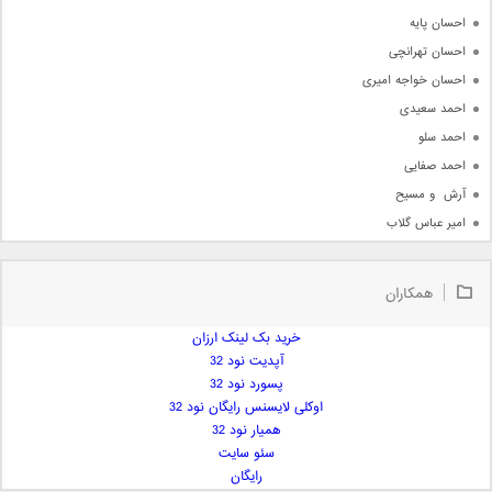
احسان پایه
احسان تهرانچی
احسان خواجه امیری
احمد سعیدی
احمد سلو
احمد صفایی
آرش  و مسیح
امیر عباس گلاب
امیر عظیمی
امیر علی
همکاران
امیر فرجام
امیر مسعود
خرید بک لینک ارزان
آپدیت نود 32
امیر وکیلی
پسورد نود 32
امیر یگانه
اوکلی لایسنس رایگان نود 32
امین حبیبی
همیار نود 32
امین رستمی
سئو سایت
رایگان
امین فیاض