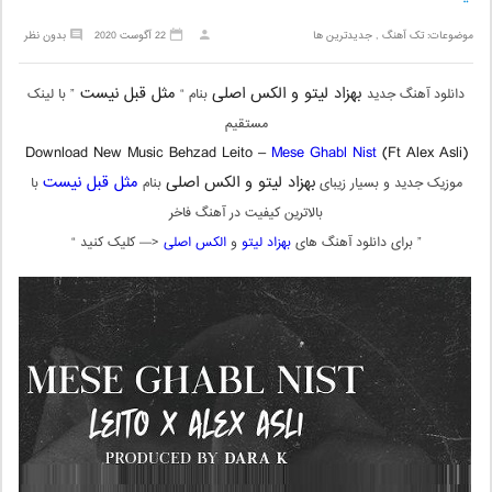
موضوعات:
تک آهنگ
,
جدیدترین ها
22 آگوست 2020
بدون نظر
بهزاد لیتو و الکس اصلی
مثل قبل نیست
دانلود آهنگ جدید
بنام “
” با لینک
مستقیم
Download New Music Behzad Leito –
Mese Ghabl Nist
(Ft Alex Asli)
بهزاد لیتو و الکس اصلی
مثل قبل نیست
موزیک جدید و بسیار زیبای
بنام
با
بالاترین کیفیت در آهنگ فاخر
” برای دانلود آهنگ های
بهزاد لیتو
و
الکس اصلی
<— کلیک کنید “