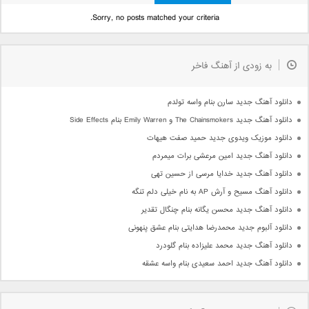
Sorry, no posts matched your criteria.
به زودی از آهنگ فاخر
دانلود آهنگ جدید سارن بنام واسه تولدم
دانلود آهنگ جدید The Chainsmokers و Emily Warren بنام Side Effects
دانلود موزیک ویدوی جدید حمید صفت هیهات
دانلود آهنگ جدید امین مرعشی برات میمردم
دانلود آهنگ جدید خدایا مرسی از حسین تهی
دانلود آهنگ مسیح و آرش AP به نام خیلی دلم تنگه
دانلود آهنگ جدید محسن یگانه بنام چنگال تقدیر
دانلود آلبوم جدید محمدرضا هدایتی بنام عشق پنهونی
دانلود آهنگ جدید محمد علیزاده بنام گلودرد
دانلود آهنگ جدید احمد سعیدی بنام واسه عشقه