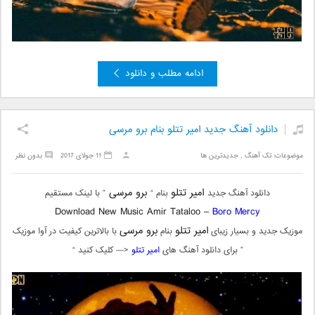
ادامه مطلب و دانلود
دانلود آهنگ جدید امیر تتلو بنام برو مرسی
موضوعات:
تک آهنگ
,
جدیدترین ها
11 جولای 2017
بدون نظر
امیر تتلو
برو مرسی
دانلود آهنگ جدید
بنام “
” با لینک مستقیم
Download New Music Amir Tataloo –
Boro Mercy
امیر تتلو
برو مرسی
موزیک جدید و بسیار زیبای
بنام
با بالاترین کیفیت در آوا موزیک
” برای دانلود آهنگ های
امیر تتلو
<— کلیک کنید “