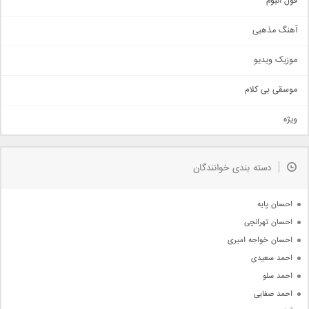
فول البوم
آهنگ عاشقانه
آهنگ مذهبی
حماسی
اذری
موزیک ویدیو
سنتی
اهنگ بندرعباسی
موسقی بی کلام
تیتراژ
ویژه
دمو
مذهبی
به زودی
دسته بندی خوانندگان
جدیدترین ها
آرشیو
احسان پایه
احسان تهرانچی
احسان خواجه امیری
احمد سعیدی
احمد سلو
احمد صفایی