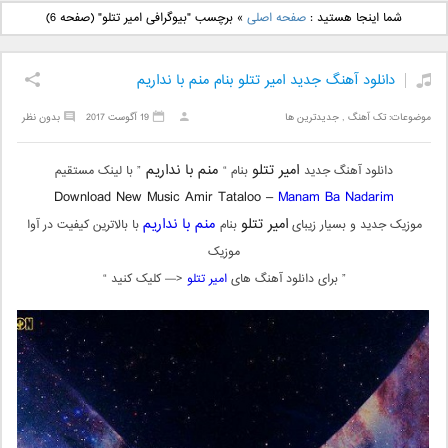
دانلود آهنگ جدید بهنام
دانلود آهنگ جدید علی
شما اینجا هستید :
صفحه اصلی
»
برچسب "بیوگرافی امیر تتلو"
(صفحه 6)
بانی بنام قرص قمر 2
یاسینی بنام دورترین نزدیک
دانلود آهنگ جدید امیر تتلو بنام منم با نداریم
موضوعات:
تک آهنگ
,
جدیدترین ها
19 آگوست 2017
بدون نظر
امیر تتلو
منم با نداریم
دانلود آهنگ جدید
بنام “
” با لینک مستقیم
Download New Music Amir Tataloo –
Manam Ba Nadarim
امیر تتلو
منم با نداریم
موزیک جدید و بسیار زیبای
بنام
با بالاترین کیفیت در آوا
موزیک
” برای دانلود آهنگ های
امیر تتلو
<— کلیک کنید “