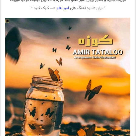
موزیک جدید و بسیار زیبای
بنام
با بالاترین کیفیت در آوا موزیک
” برای دانلود آهنگ های
امیر تتلو
<— کلیک کنید “