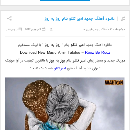
دانلود آهنگ جدید امیر تتلو بنام روز به روز
موضوعات:
تک آهنگ
,
جدیدترین ها
9 جولای 2017
بدون نظر
امیر تتلو
روز به روز
دانلود آهنگ جدید
بنام “
” با لینک مستقیم
Download New Music Amir Tataloo –
Rooz Be Rooz
امیر تتلو
روز به روز
موزیک جدید و بسیار زیبای
بنام
با بالاترین کیفیت در آوا موزیک
” برای دانلود آهنگ های
امیر تتلو
<— کلیک کنید “