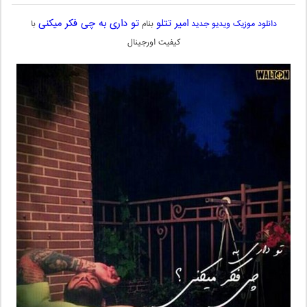
امیر تتلو
تو داری به چی فکر میکنی
دانلود موزیک ویدیو جدید
بنام
با
کیفیت اورجینال