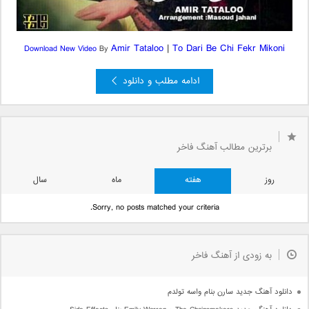
Amir Tataloo
|
To Dari Be Chi Fekr Mikoni
Download New Video
By
ادامه مطلب و دانلود
5
4
3
2
...
«
« بعدی
صفحه 6 از 6
6
برترین مطالب آهنگ فاخر
روز
هفته
ماه
سال
Sorry, no posts matched your criteria.
به زودی از آهنگ فاخر
دانلود آهنگ جدید سارن بنام واسه تولدم