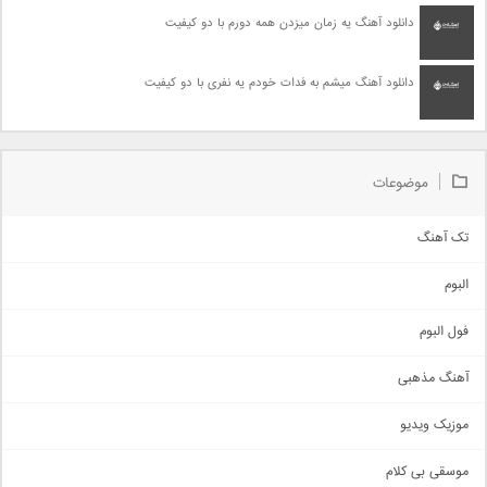
دانلود آهنگ یه زمان میزدن همه دورم با دو کیفیت
دانلود آهنگ میشم به فدات خودم یه نفری با دو کیفیت
موضوعات
تک آهنگ
آهنگ شاد
البوم
غمگین
اجتماعی
فول البوم
آهنگ عاشقانه
آهنگ مذهبی
حماسی
اذری
موزیک ویدیو
سنتی
اهنگ بندرعباسی
موسقی بی کلام