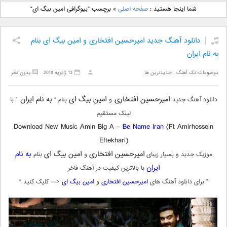
دانلود آهنگ جدید بهنام
دانلود آهنگ جدید علی
شما اینجا هستید :
صفحه اصلی
»
برچسب "بیوگرافی امین بیگ ای"
بانی بنام قرص قمر 2
یاسینی بنام دورترین نزدیک
دانلود آهنگ جدید امیرحسین افتخاری و امین بیگ ای بنام
به نام ایران
موضوعات:
تک آهنگ
,
جدیدترین ها
13 ژانویه 2018
بدون نظر
امیرحسین افتخاری
امین بیگ ای
به نام ایران
دانلود آهنگ جدید
و
بنام “
” با
لینک مستقیم
Download New Music Amin Big A –
Be Name Iran
(Ft Amirhossein
Eftekhari)
امیرحسین افتخاری
امین بیگ ای
به نام
موزیک جدید و بسیار زیبای
و
بنام
ایران
با بالاترین کیفیت در آهنگ فاخر
” برای دانلود آهنگ های
امیرحسین افتخاری
و
امین بیگ ای
<— کلیک کنید “