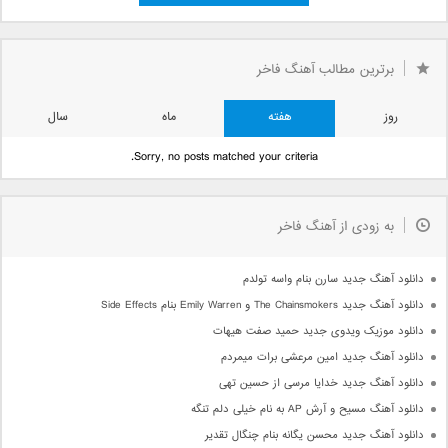
برترین مطالب آهنگ فاخر
روز
هفته
ماه
سال
Sorry, no posts matched your criteria.
به زودی از آهنگ فاخر
دانلود آهنگ جدید سارن بنام واسه تولدم
دانلود آهنگ جدید The Chainsmokers و Emily Warren بنام Side Effects
دانلود موزیک ویدوی جدید حمید صفت هیهات
دانلود آهنگ جدید امین مرعشی برات میمردم
دانلود آهنگ جدید خدایا مرسی از حسین تهی
دانلود آهنگ مسیح و آرش AP به نام خیلی دلم تنگه
دانلود آهنگ جدید محسن یگانه بنام چنگال تقدیر