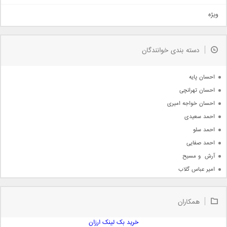
تیتراژ
ویژه
دمو
مذهبی
به زودی
دسته بندی خوانندگان
جدیدترین ها
آرشیو
احسان پایه
احسان تهرانچی
احسان خواجه امیری
احمد سعیدی
احمد سلو
احمد صفایی
آرش  و مسیح
امیر عباس گلاب
امیر عظیمی
امیر علی
همکاران
امیر فرجام
امیر مسعود
خرید بک لینک ارزان